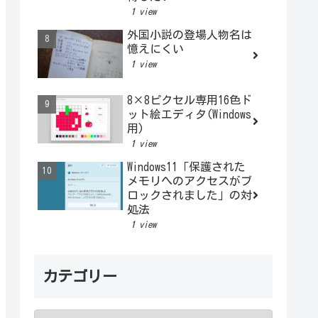
1 view
外国小説の登場人物名は
憶えにくい
1 view
8×8ピクセル専用16色ド
ット絵エディタ(Windows
用)
1 view
Windows11「保護された
メモリへのアクセスがブ
ロックされました」の対
処法
1 view
カテゴリー