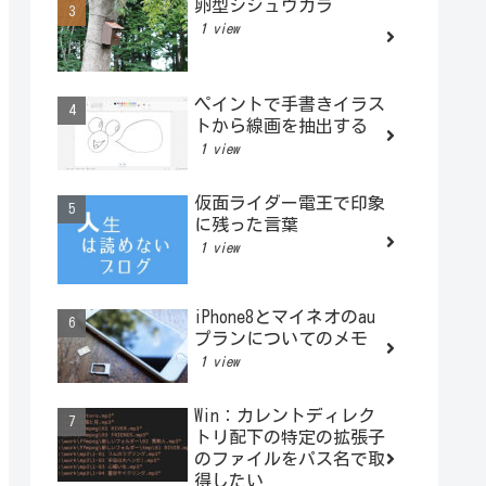
卵型シジュウカラ
1 view
ペイントで手書きイラス
トから線画を抽出する
1 view
仮面ライダー電王で印象
に残った言葉
1 view
iPhone8とマイネオのau
プランについてのメモ
1 view
Win：カレントディレク
トリ配下の特定の拡張子
のファイルをパス名で取
得したい