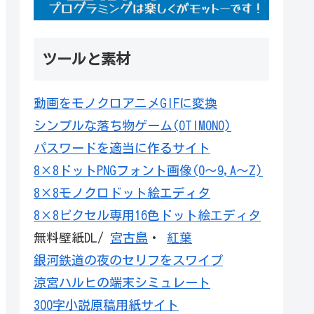
ツールと素材
動画をモノクロアニメGIFに変換
シンプルな落ち物ゲーム(OTIMONO)
パスワードを適当に作るサイト
8×8ドットPNGフォント画像(0～9,A～Z)
8×8モノクロドット絵エディタ
8×8ピクセル専用16色ドット絵エディタ
無料壁紙DL/
宮古島
・
紅葉
銀河鉄道の夜のセリフをスワイプ
涼宮ハルヒの端末シミュレート
300字小説原稿用紙サイト