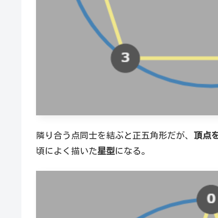
隣り合う点同士を結ぶと正五角形だが、
頂点
頃によく描いた
星型
になる。