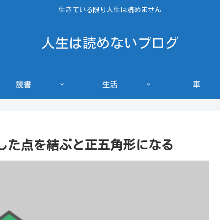
生きている限り人生は読めません
人生は読めないブログ
読書
生活
車
らした点を結ぶと正五角形になる