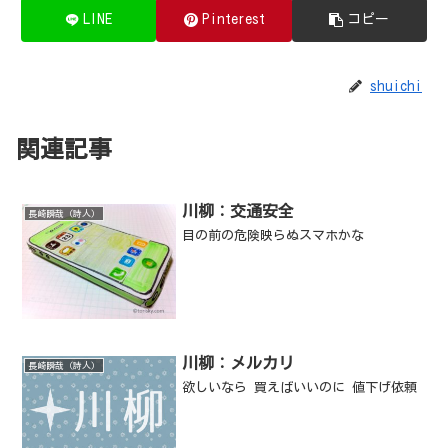
LINE
Pinterest
コピー
shuichi
関連記事
川柳：交通安全
長崎瞬哉（詩人）
目の前の危険映らぬスマホかな
川柳：メルカリ
長崎瞬哉（詩人）
欲しいなら 買えばいいのに 値下げ依頼