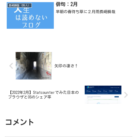
俳句：2月
長崎瞬哉（詩人）
早朝の春待ち草に２月雨長崎瞬哉
矢印の凄さ↑
【2022年2月】Statcounterでみた日本の
ブラウザとOSのシェア率
コメント