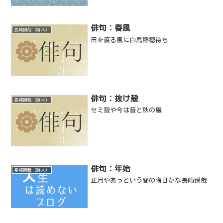
俳句：春風
長崎瞬哉（詩人）
田を渡る風に白鳥稲穂待ち
俳句：抜け殻
長崎瞬哉（詩人）
セミ殻や今は昔と秋の風
俳句：年始
長崎瞬哉（詩人）
正月やあっという間の晦日かな長崎瞬哉