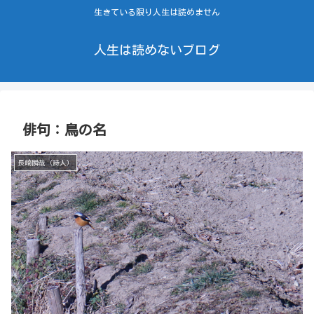
生きている限り人生は読めません
人生は読めないブログ
俳句：鳥の名
長崎瞬哉（詩人）