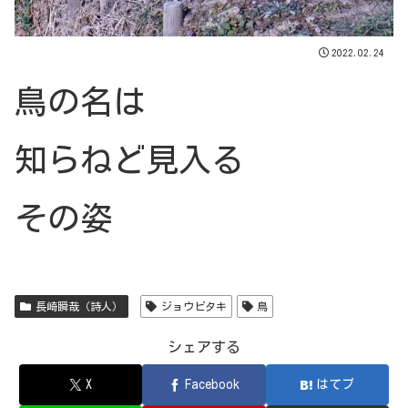
2022.02.24
鳥の名は
知らねど見入る
その姿
長崎瞬哉（詩人）
ジョウビタキ
鳥
シェアする
X
Facebook
はてブ