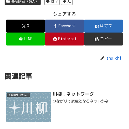
長崎瞬哉（詩人）
俳句
虹
シェアする
X
Facebook
はてブ
LINE
Pinterest
コピー
shuichi
関連記事
川柳：ネットワーク
長崎瞬哉（詩人）
つながりて窮屈となるネットかな