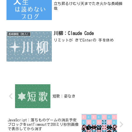
立ち昇るけむり天までたき火かな長崎瞬
哉
川柳：Claude Code
長崎瞬哉（詩人）
リミットが きてEnterの 手を休め
短歌：姿なき
JavaScript：落ちものゲームの消去予定
ブロックをsetTimeoutで200ミリ秒別画像
で表示してから消す