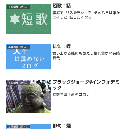
短歌：話
長崎瞬哉（詩人）
裏庭で リスを見かけた そんな日は誰か
にそっと 話したくなる
俳句：蝶
長崎瞬哉（詩人）
舞い上がる蝶にも見えし枯れ葉かな長崎
瞬哉
ブラックジョーク@インフォデミ
長崎瞬哉（詩人）
ック
拡散希望！新型コロナ
俳句：煙
長崎瞬哉（詩人）