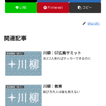
LINE
Pinterest
コピー
shuichi
関連記事
川柳：G7広島サミット
長崎瞬哉（詩人）
あと2人来ればサッカーできるのに
川柳：教育
長崎瞬哉（詩人）
転び方大人は誰も教えない