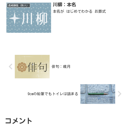
川柳：本名
長崎瞬哉（詩人）
本名が はじめてわかる お葬式
俳句：歳月
9cmの鉛筆でもトイレは詰まる
コメント