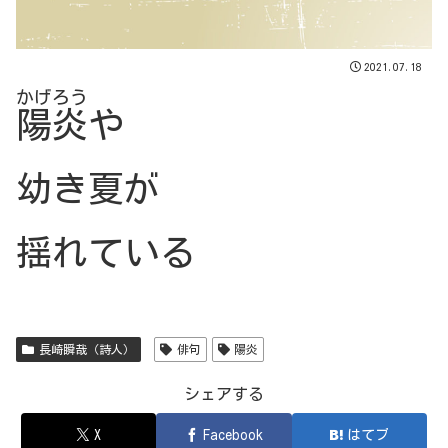
2021.07.18
かげろう
陽炎
や
幼き夏が
揺れている
長崎瞬哉（詩人）
俳句
陽炎
シェアする
X
Facebook
はてブ