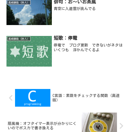
俳句：お～いお茶風
長崎瞬哉（詩人）
青空に入道雲が挑んでる
短歌：停電
長崎瞬哉（詩人）
停電で ブログ更新 できないがネタは
いくつも 浮かんでくるよ
C言語：素数をチェックする関数（高速
版）
扇風機：オフタイマー表示が分かりにく
いのでポスカで書き換える