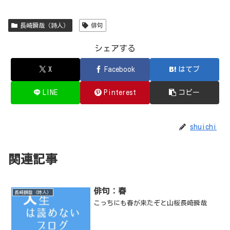
長崎瞬哉（詩人）
俳句
シェアする
X
Facebook
はてブ
LINE
Pinterest
コピー
shuichi
関連記事
俳句：春
長崎瞬哉（詩人）
こっちにも春が来たぞと山桜長崎瞬哉