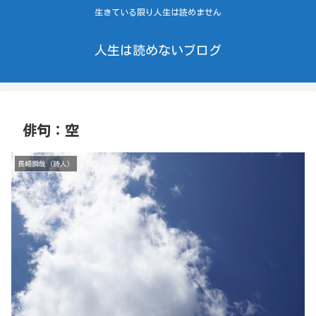
生きている限り人生は読めません
人生は読めないブログ
俳句：空
長崎瞬哉（詩人）