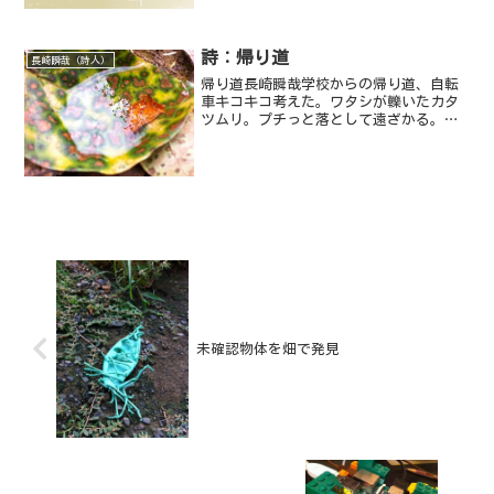
詩：帰り道
長崎瞬哉（詩人）
帰り道長崎瞬哉学校からの帰り道、自転
車キコキコ考えた。ワタシが轢いたカタ
ツムリ。プチっと落として遠ざかる。人
を轢いたら裁かれる。虫を轢いても裁か
れない。避けることは出来たよなあ。避
けることは出来たよなあ。雨がいつしか
止んでいる。風がワタシの...
未確認物体を畑で発見