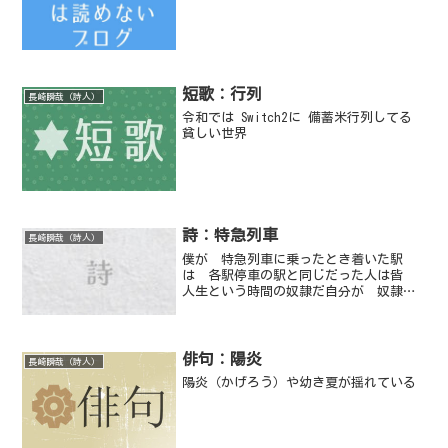
短歌：行列
長崎瞬哉（詩人）
令和では Switch2に 備蓄米行列してる
貧しい世界
詩：特急列車
長崎瞬哉（詩人）
僕が 特急列車に乗ったとき着いた駅
は 各駅停車の駅と同じだった人は皆
人生という時間の奴隷だ自分が 奴隷で
あるということを僕は 駅を降りたとき
知った
俳句：陽炎
長崎瞬哉（詩人）
陽炎（かげろう）や幼き夏が揺れている