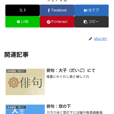
X
Facebook
はてブ
LINE
Pinterest
コピー
shuichi
関連記事
俳句：大子（だいご）にて
長崎瞬哉（詩人）
滝裏にかくれし我と蝉しぐれ
俳句：空の下
長崎瞬哉（詩人）
カラスゆく空の下には猫や我長崎瞬哉