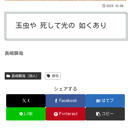
2025.10.08
玉虫や 死して光の 如くあり
長崎瞬哉
長崎瞬哉（詩人）
俳句
シェアする
X
Facebook
はてブ
LINE
Pinterest
コピー