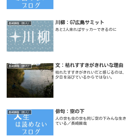
川柳：G7広島サミット
長崎瞬哉（詩人）
あと2人来ればサッカーできるのに
文：枯れすすきがきれいな理由
長崎瞬哉（詩人）
枯れたすすきがきれいだと感じるのは、
夕日を浴びているからではない。
俳句：空の下
長崎瞬哉（詩人）
人の世も虫の世も同じ空の下みんな生き
ている／長崎瞬哉