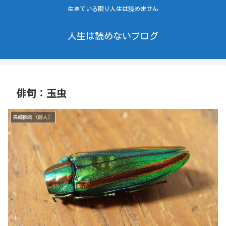
生きている限り人生は読めません
人生は読めないブログ
俳句：玉虫
長崎瞬哉（詩人）