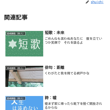
shuichi
関連記事
短歌：未来
長崎瞬哉（詩人）
ごめんねも言わぬあなたに 腹を立てい
つか笑顔で それを語るよ
俳句：距離
長崎瞬哉（詩人）
くわがたと我を隔てる網戸かな
詩：嘘
長崎瞬哉（詩人）
嘘まず家に帰ったら靴下を脱ぐ開放され
るからね