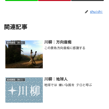
shuichi
関連記事
川柳：方向音痴
長崎瞬哉（詩人）
この景色方向音痴に感謝する
川柳：地球人
長崎瞬哉（詩人）
地球では 嫌いな国を テロと呼ぶ