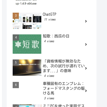
ChatGTP
11 views
短歌：西瓜の日
4 views
「資格情報が無効なた
め、次の試行が遅れてい
ます...」の意味
4 views
車種固有のエンブレム：
フォードマスタングの駆
ける馬
3 views
ミニPCを使った実用デス