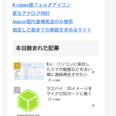
Windows顔フォルダアイコン
変なアナログ時計
Amazon国内倉庫発送のみ検索
指定した数までの素数を求めるサイト
本日読まれた記事
Win：パソコンに保存し
たスマホ動画などを古い
順に連続再生させたい
13 views
ラズパイ：OSイメージを
マイクロSDカードに焼く
12 views