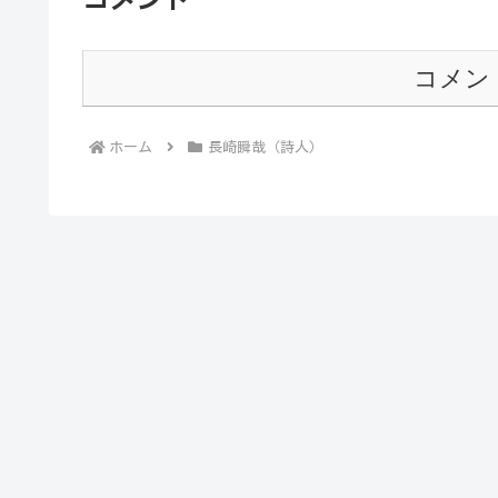
コメン
ホーム
長崎瞬哉（詩人）