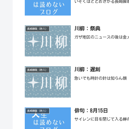
いそぐほどとおざかる長崎瞬
川柳：祭典
長崎瞬哉（詩人）
ガザ地区のニュースの後は金
川柳：遅刻
長崎瞬哉（詩人）
急いでも時計の針は知らん顔
俳句：8月15日
長崎瞬哉（詩人）
サイレンに目を閉じて入る蝉