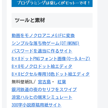
ツールと素材
動画をモノクロアニメGIFに変換
シンプルな落ち物ゲーム(OTIMONO)
パスワードを適当に作るサイト
8×8ドットPNGフォント画像(0～9,A～Z)
8×8モノクロドット絵エディタ
8×8ピクセル専用16色ドット絵エディタ
無料壁紙DL/
宮古島
・
紅葉
銀河鉄道の夜のセリフをスワイプ
涼宮ハルヒの端末シミュレート
300字小説原稿用紙サイト