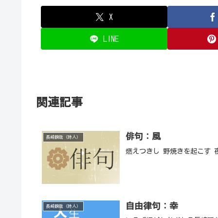
X
LINE
関連記事
俳句：風
長崎瞬哉（詩人）
燃えつきし 野焼きを起こす 
自由律句：幸
長崎瞬哉（詩人）