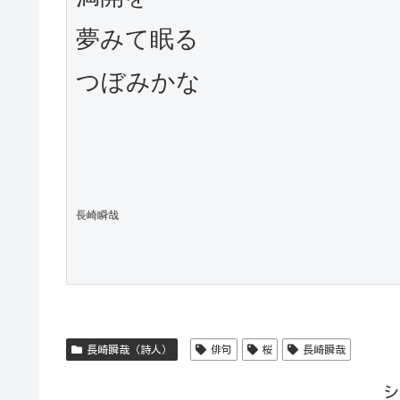
夢みて眠る

つぼみかな

長崎瞬哉
長崎瞬哉（詩人）
俳句
桜
長崎瞬哉
シ