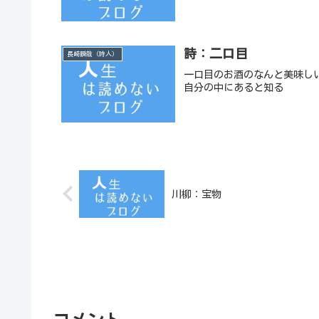
詩：二口目
長崎瞬哉（詩人）
一口目のお酒のなんと美味し
自分の中にあると知る
川柳：宝物