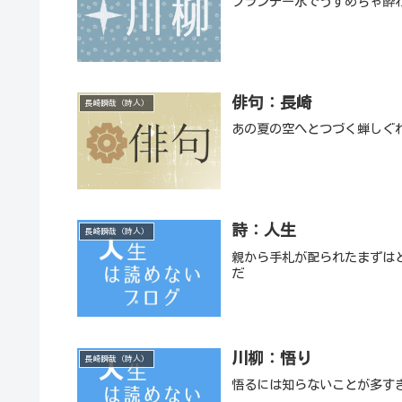
ブランデー水でうすめちゃ酔
俳句：長崎
長崎瞬哉（詩人）
あの夏の空へとつづく蝉しぐ
詩：人生
長崎瞬哉（詩人）
親から手札が配られたまずは
だ
川柳：悟り
長崎瞬哉（詩人）
悟るには知らないことが多す