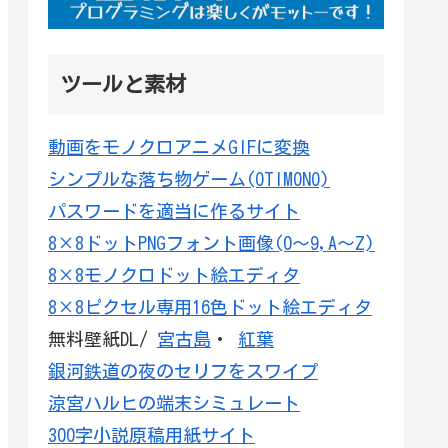
ツールと素材
動画をモノクロアニメGIFに変換
シンプルな落ち物ゲーム(OTIMONO)
パスワードを適当に作るサイト
8×8ドットPNGフォント画像(0～9,A～Z)
8×8モノクロドット絵エディタ
8×8ピクセル専用16色ドット絵エディタ
無料壁紙DL/
宮古島
・
紅葉
銀河鉄道の夜のセリフをスワイプ
涼宮ハルヒの端末シミュレート
300字小説原稿用紙サイト