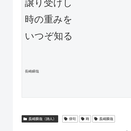
譲り受けし

時の重みを

いつぞ知る

長崎瞬哉
長崎瞬哉（詩人）
俳句
時
長崎瞬哉