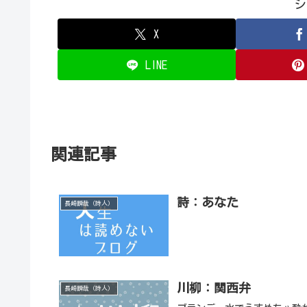
シ
X
LINE
関連記事
詩：あなた
長崎瞬哉（詩人）
川柳：関西弁
長崎瞬哉（詩人）