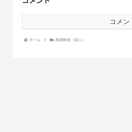
コメント
コメン
ホーム
長崎瞬哉（詩人）