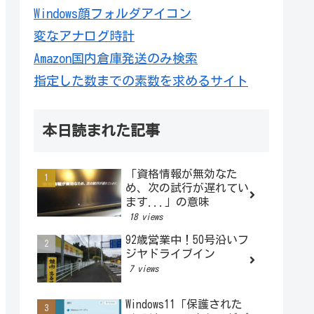
Windows顔フォルダアイコン
変なアナログ時計
Amazon国内倉庫発送のみ検索
指定した数までの素数を求めるサイト
本日読まれた記事
「資格情報が無効なた
め、次の試行が遅れてい
ます...」の意味
18 views
92歳営業中！50号沿いフ
ジヤドライブイン
7 views
Windows11「保護された