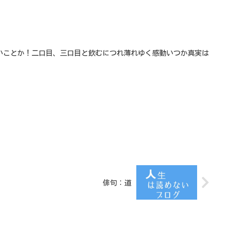
いことか！二口目、三口目と飲むにつれ薄れゆく感動いつか真実は
俳句：道