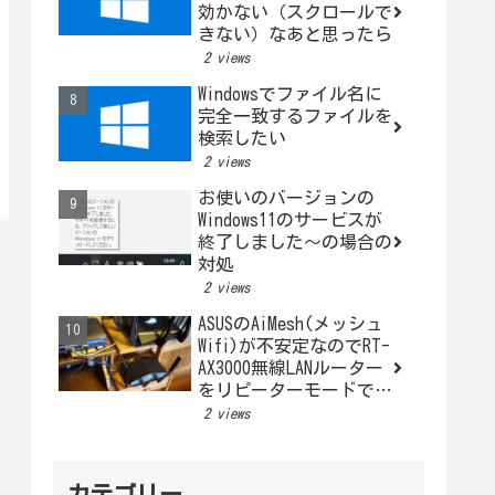
効かない（スクロールで
きない）なあと思ったら
2 views
Windowsでファイル名に
完全一致するファイルを
検索したい
2 views
お使いのバージョンの
Windows11のサービスが
終了しました～の場合の
対処
2 views
ASUSのAiMesh(メッシュ
Wifi)が不安定なのでRT-
AX3000無線LANルーター
をリピーターモードで利
用する
2 views
カテゴリー