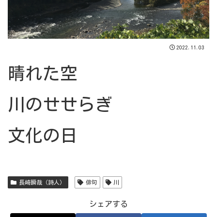
2022.11.03
晴れた空
川のせせらぎ
文化の日
長崎瞬哉（詩人）
俳句
川
シェアする