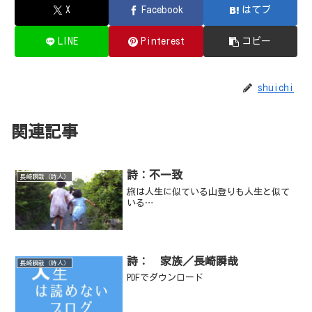
X
Facebook
はてブ
LINE
Pinterest
コピー
shuichi
関連記事
詩：不一致
長崎瞬哉（詩人）
旅は人生に似ている山登りも人生と似て
いる…
詩： 家族／長崎瞬哉
長崎瞬哉（詩人）
PDFでダウンロード