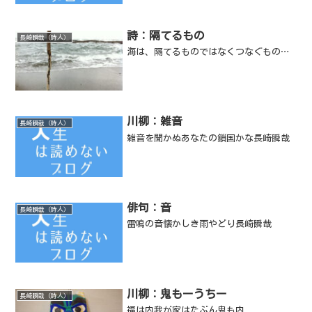
詩：隔てるもの
長崎瞬哉（詩人）
海は、隔てるものではなくつなぐもの…
川柳：雑音
長崎瞬哉（詩人）
雑音を聞かぬあなたの鎖国かな長崎瞬哉
俳句：音
長崎瞬哉（詩人）
雷鳴の音懐かしき雨やどり長崎瞬哉
川柳：鬼もーうちー
長崎瞬哉（詩人）
福は内我が家はたぶん鬼も内