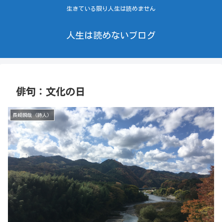
生きている限り人生は読めません
人生は読めないブログ
俳句：文化の日
長崎瞬哉（詩人）