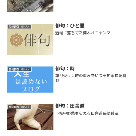
俳句：ひと夏
長崎瞬哉（詩人）
道端に落ちてた標本オニヤンマ
俳句：時
長崎瞬哉（詩人）
譲り受けし時の重みをいつぞ知る長崎瞬
哉
俳句：田舎道
長崎瞬哉（詩人）
下校中野菜もらえる田舎道長崎瞬哉