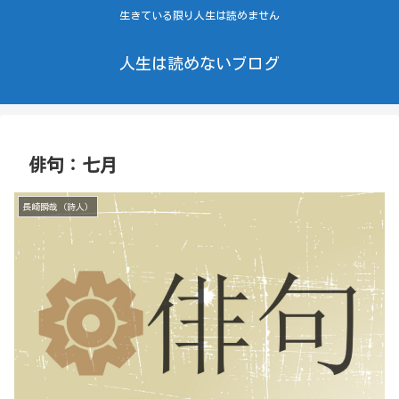
生きている限り人生は読めません
人生は読めないブログ
俳句：七月
長崎瞬哉（詩人）