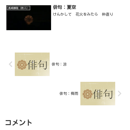
俳句：夏空
長崎瞬哉（詩人）
けんかして 花火をみたら 仲直り
俳句：涼
俳句：梅雨
コメント