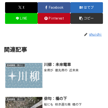
X
Facebook
はてブ
LINE
Pinterest
コピー
shuichi
関連記事
川柳：未来電車
長崎瞬哉（詩人）
全席が 優先席の 近未来
俳句：橋の下
長崎瞬哉（詩人）
桜にも 咲き遅れ梅 橋の下