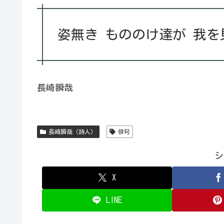
姿無き もののけ達が 我を
長崎瞬哉
長崎瞬哉（詩人）
俳句
シ
X
LINE