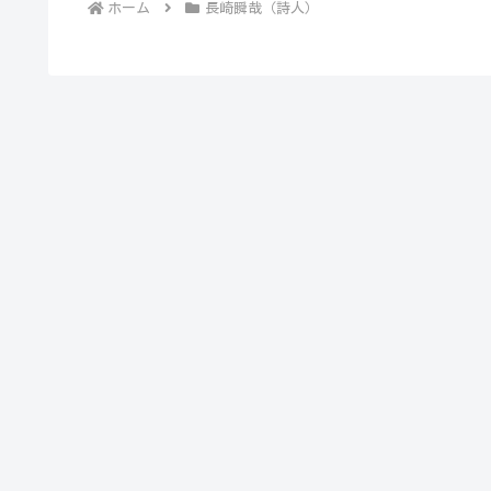
ホーム
長崎瞬哉（詩人）