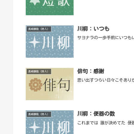
川柳：いつも
長崎瞬哉（詩人）
サヨナラの一歩手前にいつも
俳句：感謝
長崎瞬哉（詩人）
思い出すつらい日々こそあり
川柳：便器の数
長崎瞬哉（詩人）
これまでは 誰が決めてた 便