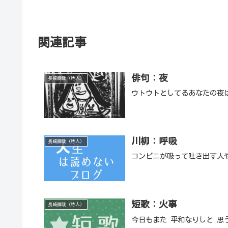
関連記事
俳句：夜
長崎瞬哉（詩人）
ウトウトとしてるあなたの夜
川柳：呼吸
長崎瞬哉（詩人）
コンビニが吸って吐き出す人
短歌：火事
長崎瞬哉（詩人）
今日もまた 平和なりしと 思