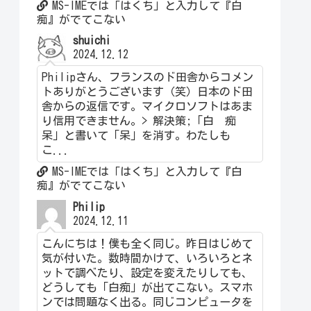
MS-IMEでは「はくち」と入力して『白
痴』がでてこない
shuichi
2024.12.12
Philipさん、フランスのド田舎からコメン
トありがとうございます（笑）日本のド田
舎からの返信です。マイクロソフトはあま
り信用できません。> 解決策;「白 痴
呆」と書いて「呆」を消す。わたしも
こ...
MS-IMEでは「はくち」と入力して『白
痴』がでてこない
Philip
2024.12.11
こんにちは！僕も全く同じ。昨日はじめて
気が付いた。数時間かけて、いろいろとネ
ットで調べたり、設定を変えたりしても、
どうしても「白痴」が出てこない。スマホ
ンでは問題なく出る。同じコンピュータを