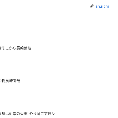
shuichi
はそこから長崎瞬哉
や物長崎瞬哉
う身は対岸の火事 やり過ごす日々