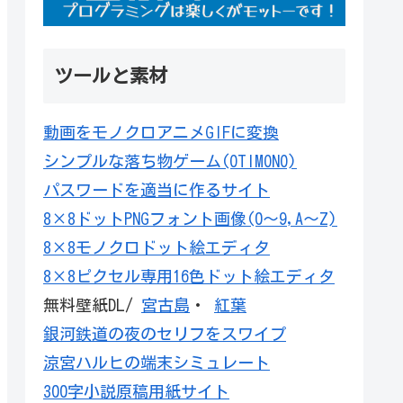
ツールと素材
動画をモノクロアニメGIFに変換
シンプルな落ち物ゲーム(OTIMONO)
パスワードを適当に作るサイト
8×8ドットPNGフォント画像(0～9,A～Z)
8×8モノクロドット絵エディタ
8×8ピクセル専用16色ドット絵エディタ
無料壁紙DL/
宮古島
・
紅葉
銀河鉄道の夜のセリフをスワイプ
涼宮ハルヒの端末シミュレート
300字小説原稿用紙サイト