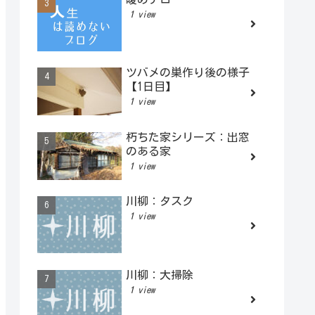
1 view
ツバメの巣作り後の様子
【1日目】
1 view
朽ちた家シリーズ：出窓
のある家
1 view
川柳：タスク
1 view
川柳：大掃除
1 view