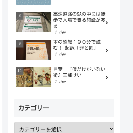
高速道路のSAの中には徒
歩で入場できる施設があ
る
1 view
本の感想：９０分で読
む！ 超訳「罪と罰」
1 view
言葉：『僕だけがいない
街』三部けい
1 view
カテゴリー