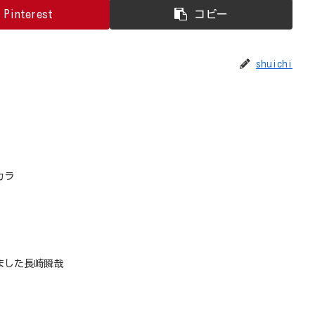
Pinterest
コピー
shuichi
カラ
ました長崎瞬哉