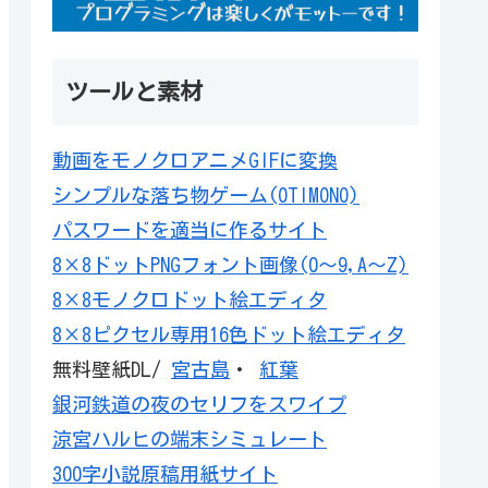
ツールと素材
動画をモノクロアニメGIFに変換
シンプルな落ち物ゲーム(OTIMONO)
パスワードを適当に作るサイト
8×8ドットPNGフォント画像(0～9,A～Z)
8×8モノクロドット絵エディタ
8×8ピクセル専用16色ドット絵エディタ
無料壁紙DL/
宮古島
・
紅葉
銀河鉄道の夜のセリフをスワイプ
涼宮ハルヒの端末シミュレート
300字小説原稿用紙サイト