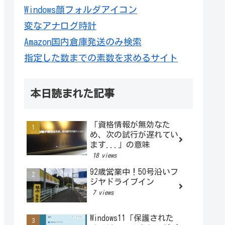
Windows顔フォルダアイコン
変なアナログ時計
Amazon国内倉庫発送のみ検索
指定した数までの素数を求めるサイト
本日読まれた記事
「資格情報が無効なた
め、次の試行が遅れてい
ます...」の意味
18 views
92歳営業中！50号沿いフ
ジヤドライブイン
7 views
Windows11「保護された