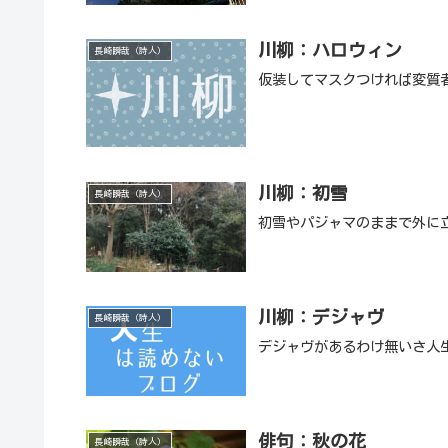
川柳：ハロウィン
長崎瞬哉（詩人）
仮装してマスクつければ変質
川柳：初雪
長崎瞬哉（詩人）
初雪やパジャマのままで外に
川柳：デジャヴ
長崎瞬哉（詩人）
デジャヴがあるわけ無いさ人
俳句：秋の花
長崎瞬哉（詩人）