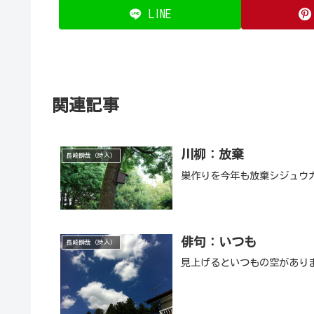
LINE
関連記事
川柳：放棄
長崎瞬哉（詩人）
巣作りを今年も放棄シジュウ
俳句：いつも
長崎瞬哉（詩人）
見上げるといつもの空があり