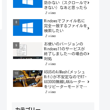
効かない（スクロールで
きない）なあと思ったら
2 views
Windowsでファイル名に
完全一致するファイルを
検索したい
2 views
お使いのバージョンの
Windows11のサービスが
終了しました～の場合の
対処
2 views
ASUSのAiMesh(メッシュ
Wifi)が不安定なのでRT-
AX3000無線LANルーター
をリピーターモードで利
用する
2 views
カテゴリー