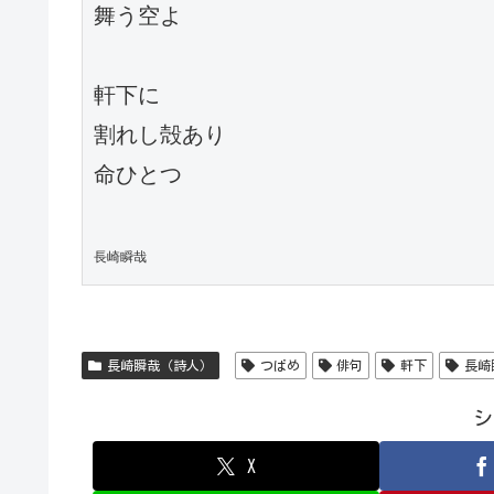
舞う空よ

軒下に

割れし殻あり

命ひとつ

長崎瞬哉
長崎瞬哉（詩人）
つばめ
俳句
軒下
長崎
シ
X