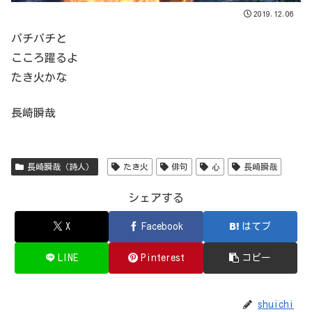
2019.12.06
パチパチと
こころ躍るよ
たき火かな
長崎瞬哉
長崎瞬哉（詩人）
たき火
俳句
心
長崎瞬哉
シェアする
X
Facebook
はてブ
LINE
Pinterest
コピー
shuichi