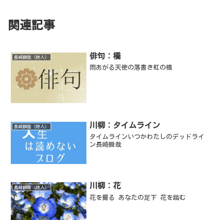
関連記事
俳句：橋
長崎瞬哉（詩人）
雨あがる天使の落書き虹の橋
川柳：タイムライン
長崎瞬哉（詩人）
タイムラインいつかわたしのデッドライ
ン長崎瞬哉
川柳：花
長崎瞬哉（詩人）
花を撮る あなたの足下 花を踏む