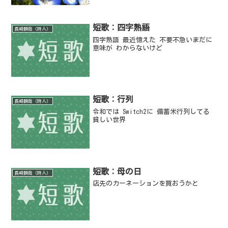
短歌：四字熟語
長崎瞬哉（詩人）
四字熟語 最近憶えた 不要不急いまだに
意味が わからないけど
短歌：行列
長崎瞬哉（詩人）
令和では Switch2に 備蓄米行列してる
貧しい世界
短歌：母の日
長崎瞬哉（詩人）
店先のカーネーションを買おうかと