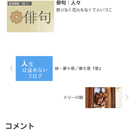
俳句：人々
長崎瞬哉（詩人）
祭りなく花火もなくて人いづこ
続・夢十夜／第七夜『家』
メリー川柳
コメント