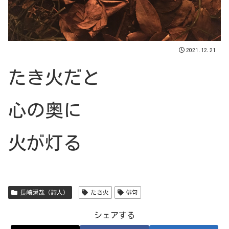
2021.12.21
たき火だと
心の奥に
火が灯る
長崎瞬哉（詩人）
たき火
俳句
シェアする