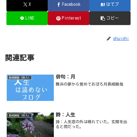
X
Facebook
はてブ
LINE
Pinterest
コピー
shuichi
関連記事
俳句：月
長崎瞬哉（詩人）
舞浜の夢から覚めておぼろ月長崎瞬哉
詩：人生
長崎瞬哉（詩人）
詩：人生窓の外は晴れていた。玄関を出
ると雨だった。