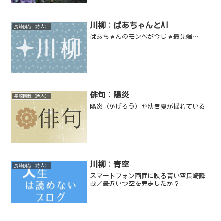
川柳：ばあちゃんとAI
長崎瞬哉（詩人）
ばあちゃんのモンペが今じゃ最先端…
俳句：陽炎
長崎瞬哉（詩人）
陽炎（かげろう）や幼き夏が揺れている
川柳：青空
長崎瞬哉（詩人）
スマートフォン画面に映る青い空長崎瞬
哉／最近いつ空を見ましたか？