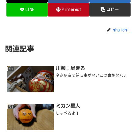
LINE
Pinterest
コピー
shuichi
関連記事
川柳：尽きる
708
ネタ尽きて詠む事がないこの世かな708
ミカン星人
708
しゃべるよ！