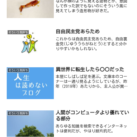
なんか顔のように見える建物とか、意図
して作った訳でもないのにそういう風に
見えてしまう造形物が好きだ。
自由民主党あらため
そういう気持ち
これからは自由民主党あらため、自由裏
金党(じゆううらがねとう)とすると分か
りやすいかもしれない。
異世界に転生したら〇〇だった
そういう気持ち
本屋にしばしば足を運ぶ。文庫本のコー
ナーは一通り見るようにしているが、昨
年（2019年）あたりから、主人公が異世
界に転生して現実世界よりも能力を発揮
し活躍してしまう本が増えてきたように
思う。本も一つの娯楽なので、読者にと
って「楽しい」ことを...
人間がコンピュータより優れてい
そういう気持ち
る部分
あらゆる知識を検索できるインターネッ
トは便利だが、やはり断片的だ。