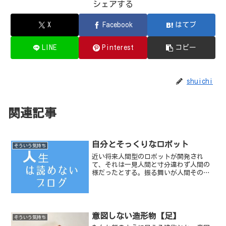
シェアする
X
Facebook
はてブ
LINE
Pinterest
コピー
shuichi
関連記事
自分とそっくりなロボット
そういう気持ち
近い将来人間型のロボットが開発され
て、それは一見人間と寸分違わず人間の
様だったとする。振る舞いが人間そのも
ので、感情もあるようなロボットだ。も
し、そんなロボットがいるのなら、わた
しは自分にそっくりなロボットと対面し
てみたい。
意図しない造形物【足】
そういう気持ち