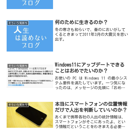
何のために生きるのか？
そういう気持ち
冬の寒さも和らいで、春のにおいがして
くるときまって2011年3月の大震災を思い
出す。
Windows11にアップデートできる
そういう気持ち
ことはおめでたいのか？
お使いの PC は Windows 11 の最小シス
テム要件を満たしています。一つ気にな
ったのは、メッセージの先頭に「おめで
とうございます～」なる祝福の言葉が付
属していた点である。
本当にスマートフォンの位置情報
そういう気持ち
だけで人出を判断していいのか？
あくまで携帯各社の人出の統計情報は、
スマートフォンがそこにあったよ、とい
う情報だということをわきまえる必要が
ある。