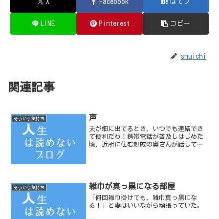
X
Facebook
はてブ
LINE
Pinterest
コピー
shuichi
関連記事
声
そういう気持ち
夫が畑に出てるとき、いつでも連絡でき
て便利だわ！携帯電話が普及しはじめた
頃、近所に住む親戚の奥さんが話してい
た。
雑巾が真っ黒になる部屋
そういう気持ち
「何回雑巾掛けても、雑巾真っ黒にな
る！」と妻はいいながら頑張っていた。