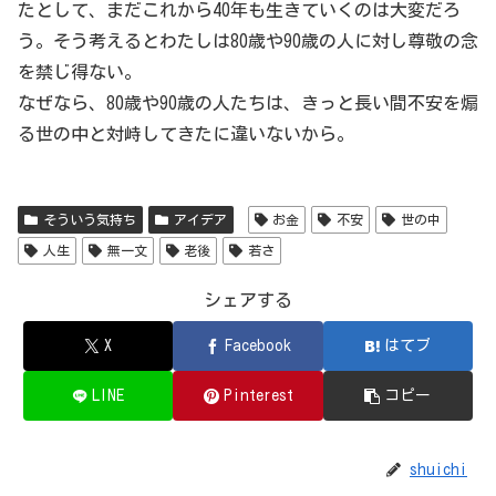
たとして、まだこれから40年も生きていくのは大変だろ
う。そう考えるとわたしは80歳や90歳の人に対し尊敬の念
を禁じ得ない。
なぜなら、80歳や90歳の人たちは、きっと長い間不安を煽
る世の中と対峙してきたに違いないから。
そういう気持ち
アイデア
お金
不安
世の中
人生
無一文
老後
若さ
シェアする
X
Facebook
はてブ
LINE
Pinterest
コピー
shuichi