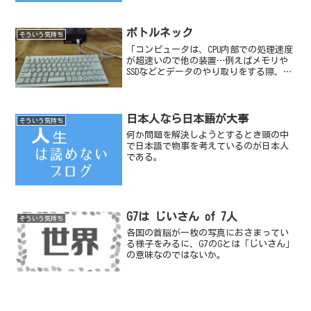
ボトルネック
そういう気持ち
「コンピュータは、CPU内部での処理速度
が超速いので他の装置…例えばメモリや
SSDなどとデータのやり取りをする際、ボ
トルネックが生じる」とコンピュータの
資格に挑戦していたときに習った。
日本人なら日本語が大事
そういう気持ち
何か問題を解決しようとするとき頭の中
で日本語で物事を考えているのが日本人
である。
G7は じいさん of 7人
そういう気持ち
各国の首脳が一枚の写真におさまってい
る様子をみるに、G7のGとは「じいさん」
の意味なのではないか。