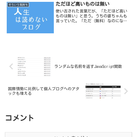
に繋がるようになっている。
ただほど高いものは無い
そういう気持ち
使い古された言葉だが、「ただほど高い
ものは無い」と思う。うちの婆ちゃんも
言っていた。「ただ（無料）なのになぜ
高いのか？」と小さい頃は思っていた。
しかし、ただで提供される物に対する見
返りは相当高くつくという意味であると
大人になってから気づいた...
ランダムな名前を返すJavaScript関数
国際情勢に比例して個人ブログへのアタ
ックも増える
コメント