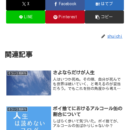
X
Facebook
はてブ
LINE
Pinterest
コピー
shuichi
関連記事
さよならだけが人生
そういう気持ち
人はいつか死ぬ。その際、自分が死んで
も世界は続いていく、と考えるのが妥当
だろう。でもこれを別の角度から考え
て、自分だけが残って世界の方が消えて
しまうとしたらどうだろう。まあ、どち
らにしても目の前の景色や人たちと自分
自身が別れていくには相違な...
ポイ捨てにおけるアルコール缶の
そういう気持ち
割合について
しばらく歩いて気づいた。ポイ捨てが、
アルコールの缶ばかりじゃないか？