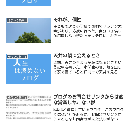
それが、個性
そういう気持ち
子どもの通う小学校で恒例のマラソン大
会があり、応援に行った。自分の子供し
か応援しない親たちをよそ目に、わたし
は全ての子どもがゴールするまで妻とと
もに応援していた。
天井の顔に会えるとき
そういう気持ち
以前、天井のもようが顔になるときとい
う記事を書いた。小学生の頃、熱を出し
て家で寝ていると仰向けで天井を見るこ
とになる。しばらく家の天井を見ている
と、木の年輪のような部分が顔に見えて
くるのだ。その事についてもう少し詳し
く書いてみることにする。...
ブログのお問合せリンクからは変
そういう気持ち
な営業しかこない説
5年ほど運営しているブログ（このブログ
ではない）があるが、お問合せリンクか
らまともなお問合せが来た試しがない。
お問合せ内容の言語は、英語が一番多
い。大抵はURLが書いてあり、変なサイト