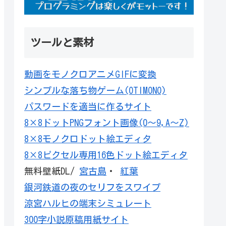
ツールと素材
動画をモノクロアニメGIFに変換
シンプルな落ち物ゲーム(OTIMONO)
パスワードを適当に作るサイト
8×8ドットPNGフォント画像(0～9,A～Z)
8×8モノクロドット絵エディタ
8×8ピクセル専用16色ドット絵エディタ
無料壁紙DL/
宮古島
・
紅葉
銀河鉄道の夜のセリフをスワイプ
涼宮ハルヒの端末シミュレート
300字小説原稿用紙サイト