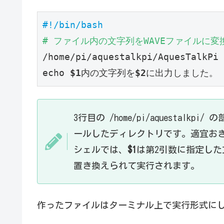
#!/bin/bash
# ファイル内の文字列をWAVEファイルに変
/home/pi/aquestalkpi/AquesTalkPi 
echo 
$1
内の文字列を
$2
に出力しました。 
3行目の /home/pi/aquestalkp
ールしたディレクトリです。適宜お
シェルでは、
$1
は第2引数に指定した
置き換えられて実行されます。
作ったファイルはターミナル上で実行形式に