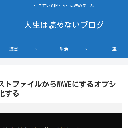
生きている限り人生は読めません
人生は読めないブログ
読書
生活
車
テキストファイルからWAVEにするオプシ
化する