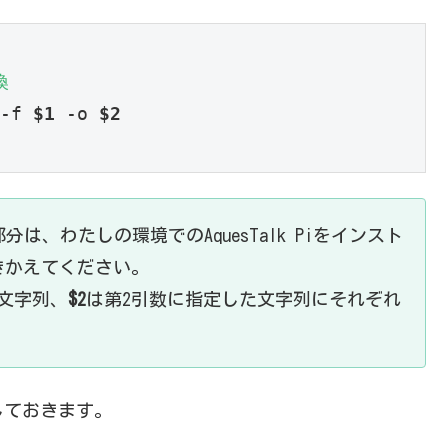
換
-f 
$1
 -o 
$2
i/ の部分は、わたしの環境でのAquesTalk Piをインスト
きかえてください。
文字列、
$2
は第2引数に指定した文字列にそれぞれ
しておきます。