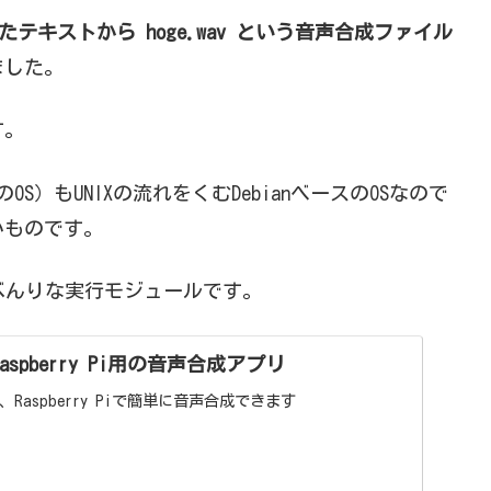
述したテキストから hoge.wav という音声合成ファイル
ました。
す。
OS）もUNIXの流れをくむDebianベースのOSなので
いものです。
べんりな実行モジュールです。
 - Raspberry Pi用の音声合成アプリ
えば、Raspberry Piで簡単に音声合成できます