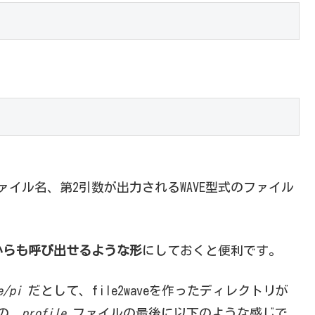
イル名、第2引数が出力されるWAVE型式のファイル
からも呼び出せるような形
にしておくと便利です。
e/pi
だとして、file2waveを作ったディレクトリが
リの
.profile
ファイルの最後に以下のような感じで