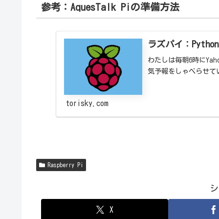
参考：AquesTalk Piの準備方法
ラズパイ：Pytho
わたしは毎朝6時にYa
気予報をしゃべらせて
torisky.com
Raspberry Pi
シ
X