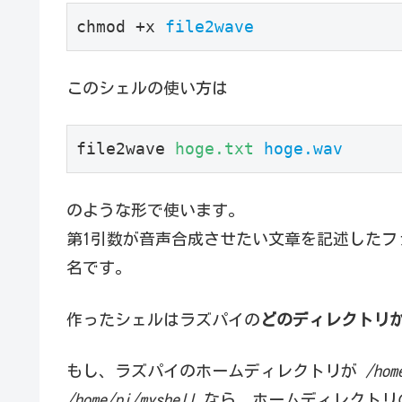
chmod +x 
file2wave
このシェルの使い方は
file2wave 
hoge.txt
hoge.wav
のような形で使います。
第1引数が音声合成させたい文章を記述したファ
名です。
作ったシェルはラズパイの
どのディレクトリ
もし、ラズパイのホームディレクトリが
/hom
/home/pi/myshell
なら、ホームディレクト