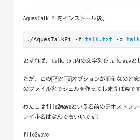
AquesTalk Piをインストール後、
./AquesTalkPi -f 
talk.txt
 -o 
talk
とすれば、talk.txt内の文字列をtalk.w
ただ、この
と
オプションが面倒なのと忘
-f
-o
のファイル名でシェルを作ってしまえば楽で
わたしは
file2wave
という名前のテキストファ
ァイル名はなんでもいいです）
file2wave