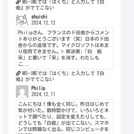
MS-IMEでは「はくち」と入力して『白
痴』がでてこない
shuichi
2024.12.12
Philipさん、フランスのド田舎からコメン
トありがとうございます（笑）日本のド田
舎からの返信です。マイクロソフトはあま
り信用できません。> 解決策;「白 痴
呆」と書いて「呆」を消す。わたしも
こ...
MS-IMEでは「はくち」と入力して『白
痴』がでてこない
Philip
2024.12.11
こんにちは！僕も全く同じ。昨日はじめて
気が付いた。数時間かけて、いろいろとネ
ットで調べたり、設定を変えたりしても、
どうしても「白痴」が出てこない。スマホ
ンでは問題なく出る。同じコンピュータを