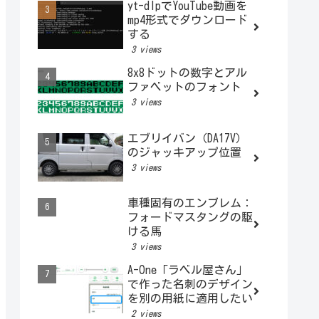
yt-dlpでYouTube動画を
mp4形式でダウンロード
する
3 views
8x8ドットの数字とアル
ファベットのフォント
3 views
エブリイバン（DA17V）
のジャッキアップ位置
3 views
車種固有のエンブレム：
フォードマスタングの駆
ける馬
3 views
A-One「ラベル屋さん」
で作った名刺のデザイン
を別の用紙に適用したい
2 views