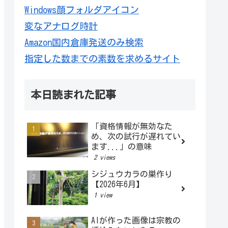
Windows顔フォルダアイコン
変なアナログ時計
Amazon国内倉庫発送のみ検索
指定した数までの素数を求めるサイト
本日読まれた記事
「資格情報が無効なた
め、次の試行が遅れてい
ます...」の意味
2 views
シジュウカラの巣作り
【2026年6月】
1 view
AIが作った画像は宗教の