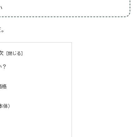
い
だ。
次
か？
価格
本体）