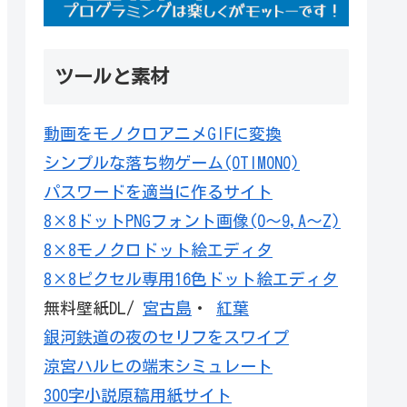
ツールと素材
動画をモノクロアニメGIFに変換
シンプルな落ち物ゲーム(OTIMONO)
パスワードを適当に作るサイト
8×8ドットPNGフォント画像(0～9,A～Z)
8×8モノクロドット絵エディタ
8×8ピクセル専用16色ドット絵エディタ
無料壁紙DL/
宮古島
・
紅葉
銀河鉄道の夜のセリフをスワイプ
涼宮ハルヒの端末シミュレート
300字小説原稿用紙サイト