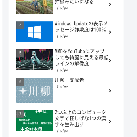
挿絵みたいになる
1 view
Windows Updateの表示メ
ッセージ詐欺度は100％
1 view
MMDをYouTubeにアップ
しても綺麗に見える最低
ラインの解像度
1 view
川柳：支配者
1 view
2つ以上のコンピュータ
文字で怪しげな1つの漢
字を生み出す
1 view