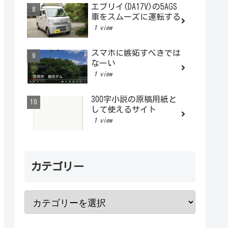
エブリイ(DA17V)の5AGS
車をスムーズに運転する
1 view
スマホに嫉妬すべきでは
なーい
1 view
300字小説の原稿用紙と
して使えるサイト
1 view
カテゴリー