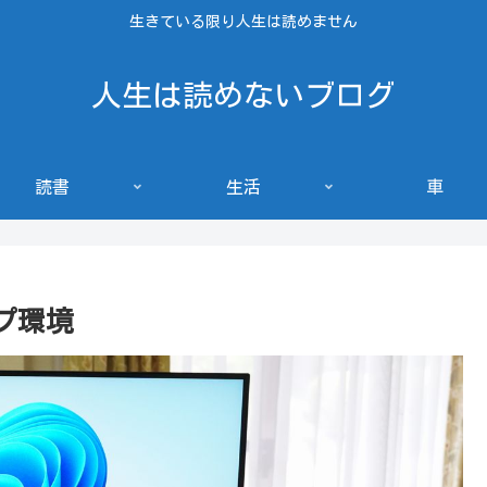
生きている限り人生は読めません
人生は読めないブログ
読書
生活
車
プ環境