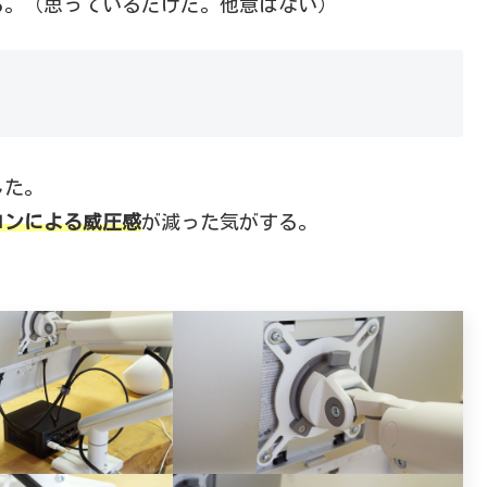
る。（思っているだけだ。他意はない）
した。
コンによる威圧感
が減った気がする。