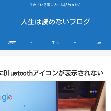
生きている限り人生は読めません
人生は読めないブログ
読書
生活
車
luetoothアイコンが表示されない