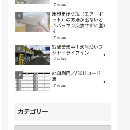
2 views
象印まほう瓶（エアーポ
ット）のお湯が出ないと
きパッキン交換せずに直
す
2 views
92歳営業中！50号沿いフ
ジヤドライブイン
2 views
A4印刷用／ASCIIコード
表
2 views
カテゴリー