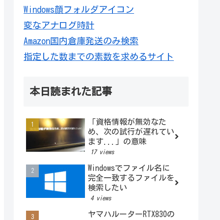
Windows顔フォルダアイコン
変なアナログ時計
Amazon国内倉庫発送のみ検索
指定した数までの素数を求めるサイト
本日読まれた記事
「資格情報が無効なた
め、次の試行が遅れてい
ます...」の意味
17 views
Windowsでファイル名に
完全一致するファイルを
検索したい
4 views
ヤマハルーターRTX830の