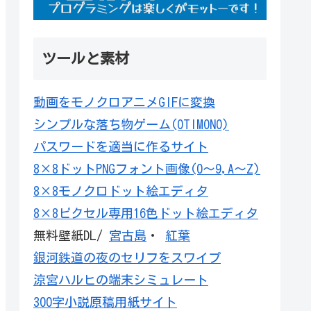
ツールと素材
動画をモノクロアニメGIFに変換
シンプルな落ち物ゲーム(OTIMONO)
パスワードを適当に作るサイト
8×8ドットPNGフォント画像(0～9,A～Z)
8×8モノクロドット絵エディタ
8×8ピクセル専用16色ドット絵エディタ
無料壁紙DL/
宮古島
・
紅葉
銀河鉄道の夜のセリフをスワイプ
涼宮ハルヒの端末シミュレート
300字小説原稿用紙サイト