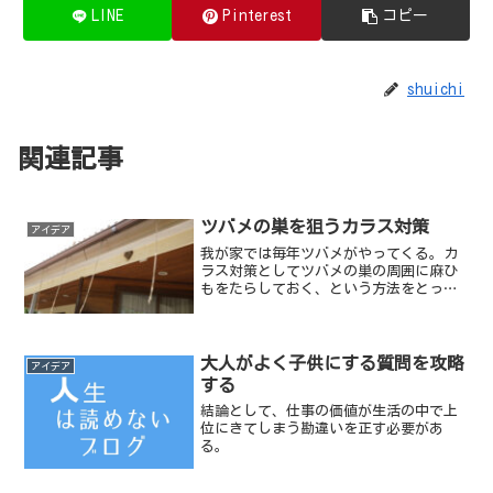
LINE
Pinterest
コピー
shuichi
関連記事
ツバメの巣を狙うカラス対策
アイデア
我が家では毎年ツバメがやってくる。カ
ラス対策としてツバメの巣の周囲に麻ひ
もをたらしておく、という方法をとって
いる。
大人がよく子供にする質問を攻略
アイデア
する
結論として、仕事の価値が生活の中で上
位にきてしまう勘違いを正す必要があ
る。