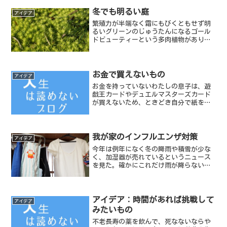
冬でも明るい庭
アイデア
繁殖力が半端なく霜にもびくともせず明
るいグリーンのじゅうたんになるゴール
ドビューティーという多肉植物がありま
す。
お金で買えないもの
アイデア
お金を持っていないわたしの息子は、遊
戯王カードやデュエルマスターズカード
が買えないため、ときどき自分で紙を切
ってそこにモンスターを描いて自作のカ
ードを作る。笑えい、笑さん（わらえ
い、しょうさん）カード自分のギャグ
で、相手を笑わせたら、こうげ...
我が家のインフルエンザ対策
アイデア
今年は例年になく冬の降雨や積雪が少な
く、加湿器が売れているというニュース
を見た。確かにこれだけ雨が降らない
と、室内が乾燥してくる。じゃあ、加湿
器を買おうか！では芸がない。東日本大
震災の後、わたしは出来るだけ電気を使
わずに生きていきたいと考え...
アイデア：時間があれば挑戦して
アイデア
みたいもの
不老長寿の薬を飲んで、死なないならや