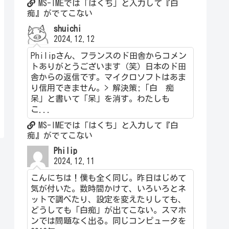
MS-IMEでは「はくち」と入力して『白
痴』がでてこない
shuichi
2024.12.12
Philipさん、フランスのド田舎からコメン
トありがとうございます（笑）日本のド田
舎からの返信です。マイクロソフトはあま
り信用できません。> 解決策;「白 痴
呆」と書いて「呆」を消す。わたしも
こ...
MS-IMEでは「はくち」と入力して『白
痴』がでてこない
Philip
2024.12.11
こんにちは！僕も全く同じ。昨日はじめて
気が付いた。数時間かけて、いろいろとネ
ットで調べたり、設定を変えたりしても、
どうしても「白痴」が出てこない。スマホ
ンでは問題なく出る。同じコンピュータを