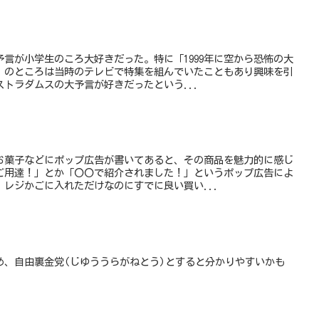
言が小学生のころ大好きだった。特に「1999年に空から恐怖の大
」のところは当時のテレビで特集を組んでいたこともあり興味を引
トラダムスの大予言が好きだったという...
お菓子などにポップ広告が書いてあると、その商品を魅力的に感じ
ご用達！」とか「〇〇で紹介されました！」というポップ広告によ
レジかごに入れただけなのにすでに良い買い...
め、自由裏金党(じゆううらがねとう)とすると分かりやすいかも