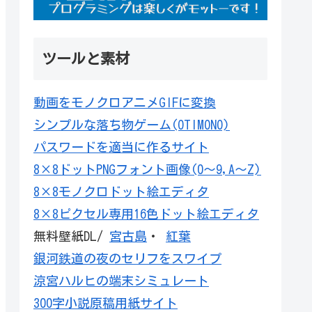
ツールと素材
動画をモノクロアニメGIFに変換
シンプルな落ち物ゲーム(OTIMONO)
パスワードを適当に作るサイト
8×8ドットPNGフォント画像(0～9,A～Z)
8×8モノクロドット絵エディタ
8×8ピクセル専用16色ドット絵エディタ
無料壁紙DL/
宮古島
・
紅葉
銀河鉄道の夜のセリフをスワイプ
涼宮ハルヒの端末シミュレート
300字小説原稿用紙サイト