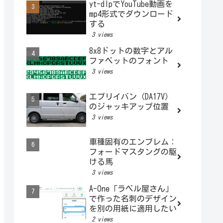
yt-dlpでYouTube動画を
mp4形式でダウンロード
する
3 views
8x8ドットの数字とアル
ファベットのフォント
3 views
エブリイバン（DA17V）
のジャッキアップ位置
3 views
車種固有のエンブレム：
フォードマスタングの駆
ける馬
3 views
A-One「ラベル屋さん」
で作った名刺のデザイン
を別の用紙に適用したい
2 views