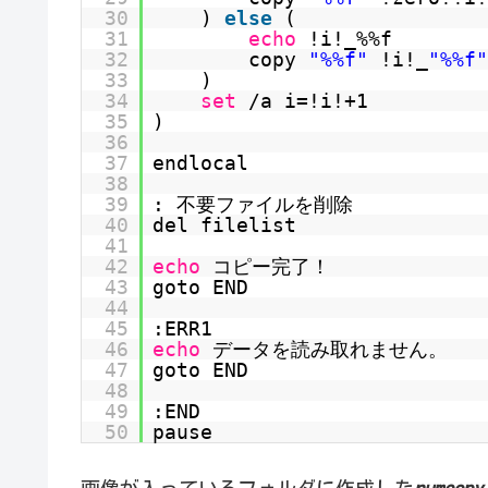
30
)
else
(
31
echo
!i!_%%f
32
copy
"%%f"
!i!_
"%%f"
33
)
34
set
/a i=!i!+1
35
)
36
37
endlocal
38
39
: 不要ファイルを削除
40
del filelist
41
42
echo
コピー完了！
43
goto END
44
45
:ERR1
46
echo
データを読み取れません。
47
goto END
48
49
:END
50
pause