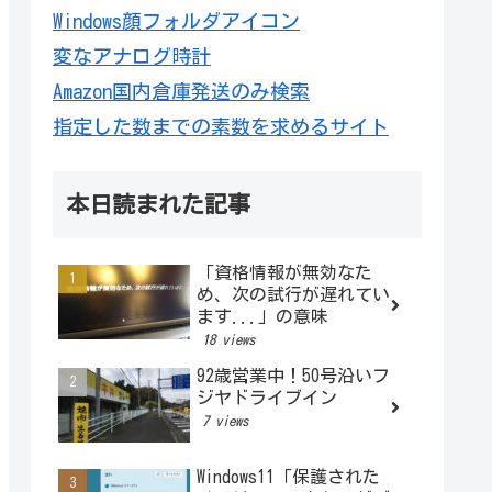
Windows顔フォルダアイコン
変なアナログ時計
Amazon国内倉庫発送のみ検索
指定した数までの素数を求めるサイト
本日読まれた記事
「資格情報が無効なた
め、次の試行が遅れてい
ます...」の意味
18 views
92歳営業中！50号沿いフ
ジヤドライブイン
7 views
Windows11「保護された