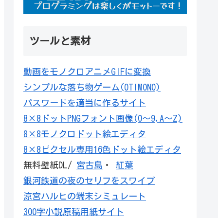
ツールと素材
動画をモノクロアニメGIFに変換
シンプルな落ち物ゲーム(OTIMONO)
パスワードを適当に作るサイト
8×8ドットPNGフォント画像(0～9,A～Z)
8×8モノクロドット絵エディタ
8×8ピクセル専用16色ドット絵エディタ
無料壁紙DL/
宮古島
・
紅葉
銀河鉄道の夜のセリフをスワイプ
涼宮ハルヒの端末シミュレート
300字小説原稿用紙サイト