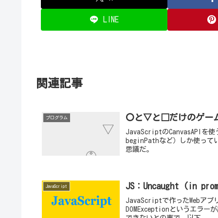
LINE
関連記事
〇と▽と□だけのゲーム
プログラム
JavaScriptのCanva
beginPathなど）しか使
思議だ。
JS：Uncaught (in pr
JavaScript
JavaScriptで作ったWebア
DOMExceptionというエ
できないとの事で、以下...