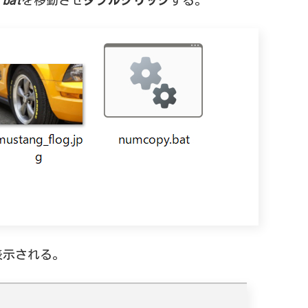
.bat
を移動させ
ダブルクリック
する。
表示される。