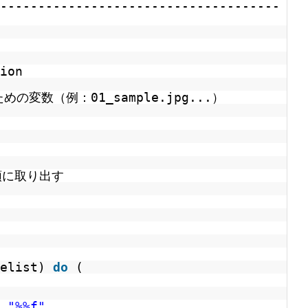
-------------------------------------
ion
の変数（例：01_sample.jpg...）
順に取り出す
lelist)
do
(
_
"%%f"