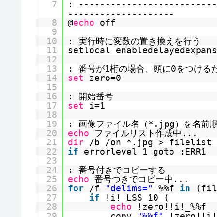
7
: --------------------------
--------------------
8
@
echo
off
9
10
: 実行時に変数の置き換えを行う
11
setlocal enabledelayedexpans
12
13
: 番号が1桁の場合、頭に0をつけるため
14
set
zero=0
15
16
: 開始番号
17
set
i=1
18
19
: 画像ファイル名（*.jpg）を名前
20
echo
ファイルリスト作成中...
21
dir
/b /on *.jpg > filelist
22
if
errorlevel 1 goto :ERR1
23
24
: 番号付きでコピーする
25
echo
番号つきでコピー中...
26
for
/f
"delims="
%%f
in
(fi
27
if
!i! LSS 10 (
28
echo
!zero!!i!_%%f
29
copy
"%%f"
!zero!!i!