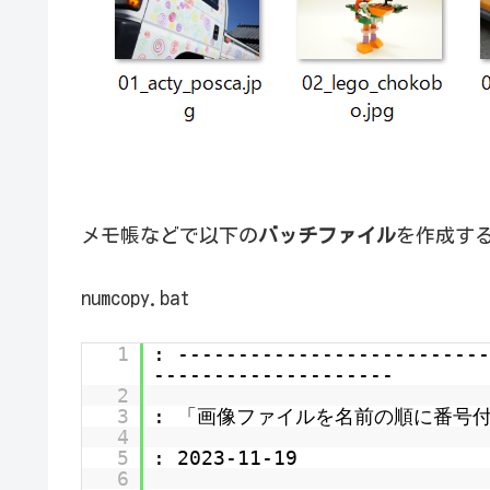
メモ帳などで以下の
バッチファイル
を作成す
numcopy.bat
1
: --------------------------
--------------------
2
3
: 「画像ファイルを名前の順に番号
4
5
: 2023-11-19
6