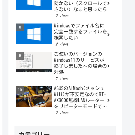
効かない（スクロールで
きない）なあと思ったら
2 views
Windowsでファイル名に
完全一致するファイルを
検索したい
2 views
お使いのバージョンの
Windows11のサービスが
終了しました～の場合の
対処
2 views
ASUSのAiMesh(メッシュ
Wifi)が不安定なのでRT-
AX3000無線LANルーター
をリピーターモードで利
用する
2 views
カテゴリー