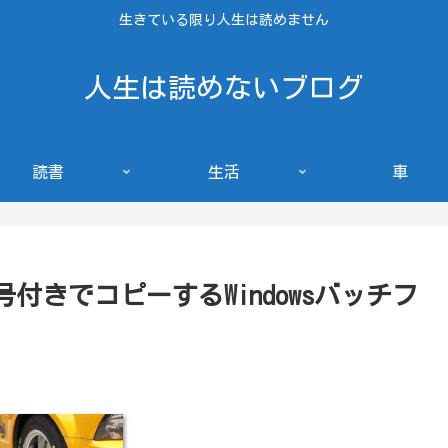
生きている限り人生は読めません
人生は読めないブログ
読書
生活
車
きでコピーするWindowsバッチフ