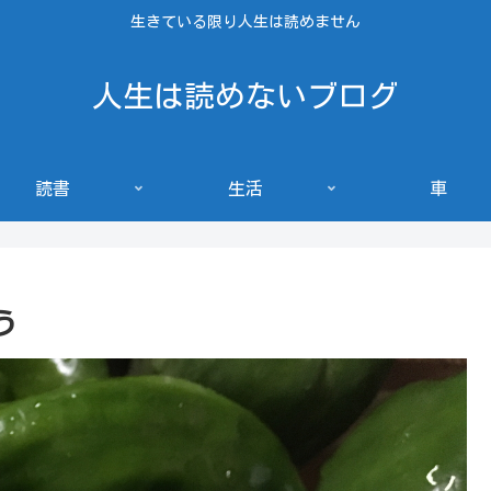
生きている限り人生は読めません
人生は読めないブログ
読書
生活
車
う