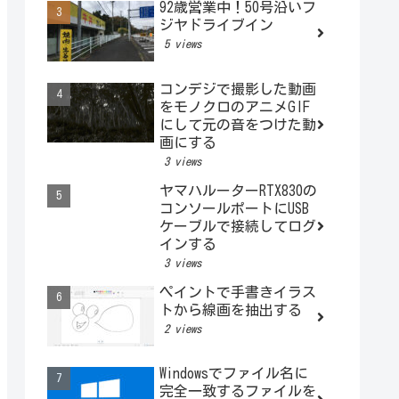
92歳営業中！50号沿いフ
ジヤドライブイン
5 views
コンデジで撮影した動画
をモノクロのアニメGIF
にして元の音をつけた動
画にする
3 views
ヤマハルーターRTX830の
コンソールポートにUSB
ケーブルで接続してログ
インする
3 views
ペイントで手書きイラス
トから線画を抽出する
2 views
Windowsでファイル名に
完全一致するファイルを