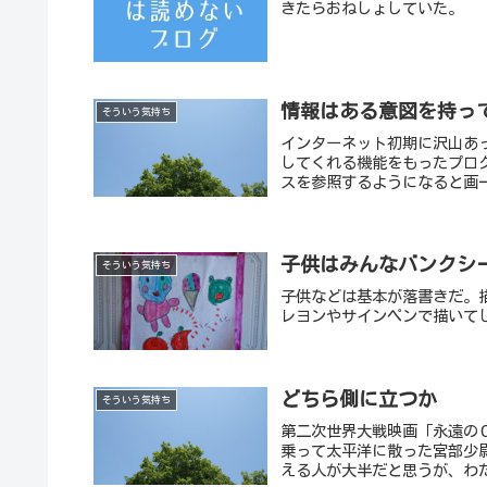
きたらおねしょしていた。
情報はある意図を持っ
そういう気持ち
インターネット初期に沢山あ
してくれる機能をもったプログ
スを参照するようになると画
子供はみんなバンクシ
そういう気持ち
子供などは基本が落書きだ。
レヨンやサインペンで描いて
どちら側に立つか
そういう気持ち
第二次世界大戦映画「永遠の
乗って太平洋に散った宮部少
える人が大半だと思うが、わ