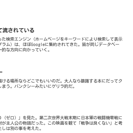
て流されている
った検索エンジン（ホームページをキーワードにより検索して表示
ラム）は、ほぼGoogleに集約されてきた。皆が同じデータベー
一的な方向に向かっていく。
ー
描ける場所ならどこでもいいのだ。大人なら躊躇する本にだってク
しまう。バンクシーみたいにゲリラ的だ。
０（ゼロ）」を見た。第二次世界大戦末期に日本軍の戦闘機零戦に
尉が主人公の物語だった。この映画を観て「戦争は良くない」と考
たしは別の事を考えた。