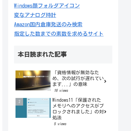
Windows顔フォルダアイコン
変なアナログ時計
Amazon国内倉庫発送のみ検索
指定した数までの素数を求めるサイト
本日読まれた記事
「資格情報が無効なた
め、次の試行が遅れてい
ます...」の意味
16 views
Windows11「保護された
メモリへのアクセスがブ
ロックされました」の対
処法
5 views