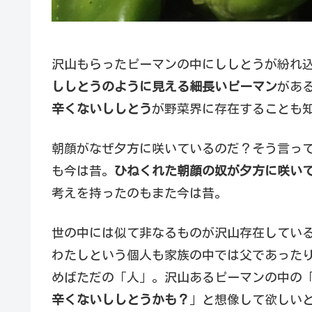
沢山もらったピーマンの中にししとうが紛れ
ししとうのように見える細長いピーマン
があ
辛くないししとう
が野菜界に存在することも
朝顔がなぜ夕方に咲いているのだ？そう言っ
も今は昔。
ひねくれた朝顔の奴が夕方に咲い
考えを持ったのもまた今は昔。
世の中には似て非なるものが沢山存在してい
わたしという個人も家族の中では父であった
めばただの「人」。沢山あるピーマンの中の
辛くないししとうかも？
」と想像して欲しい