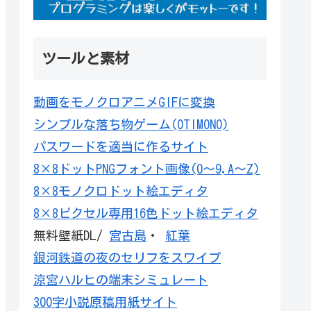
ツールと素材
動画をモノクロアニメGIFに変換
シンプルな落ち物ゲーム(OTIMONO)
パスワードを適当に作るサイト
8×8ドットPNGフォント画像(0～9,A～Z)
8×8モノクロドット絵エディタ
8×8ピクセル専用16色ドット絵エディタ
無料壁紙DL/
宮古島
・
紅葉
銀河鉄道の夜のセリフをスワイプ
涼宮ハルヒの端末シミュレート
300字小説原稿用紙サイト