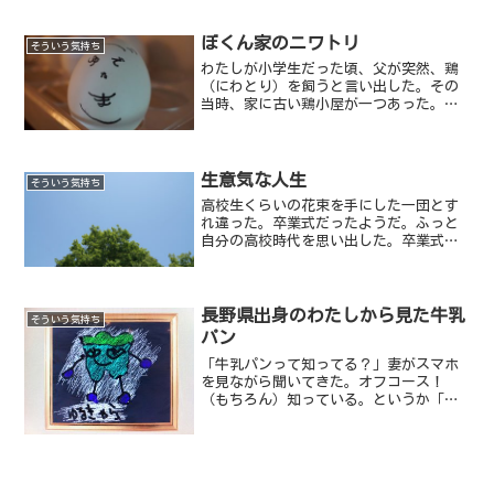
ぼくん家のニワトリ
そういう気持ち
わたしが小学生だった頃、父が突然、鶏
（にわとり）を飼うと言い出した。その
当時、家に古い鶏小屋が一つあった。小
屋の中は、がらくたで一杯だったように
思う。そのがらくた小屋（ニワトリ小
屋）を手直しして飼おうということだっ
た。
生意気な人生
そういう気持ち
高校生くらいの花束を手にした一団とす
れ違った。卒業式だったようだ。ふっと
自分の高校時代を思い出した。卒業式の
日、最後のホームルーム。先生はクラス
の全員を教室の後ろに立たせて、一人一
人に何か一言を促した。
長野県出身のわたしから見た牛乳
そういう気持ち
パン
「牛乳パンって知ってる？」妻がスマホ
を見ながら聞いてきた。オフコース！
（もちろん）知っている。というか「子
供のころ良く食べたよね」と言いかけて
どうやらそれは長野県にしかないパン
（いわゆるご当地パン）であることをそ
の時知った。なにやらテレビや...