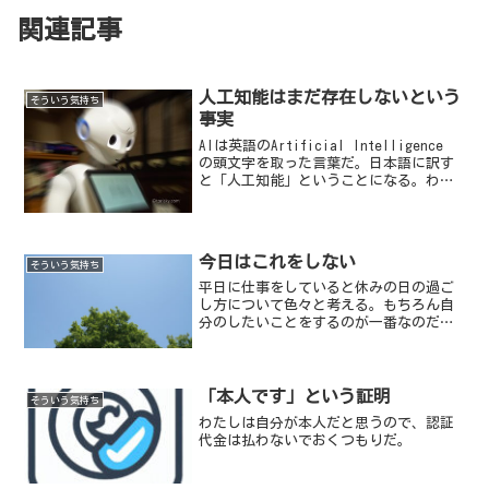
関連記事
人工知能はまだ存在しないという
そういう気持ち
事実
AIは英語のArtificial Intelligence
の頭文字を取った言葉だ。日本語に訳す
と「人工知能」ということになる。わた
しはこの言葉をかれこれ30年ほど前にも
聞いたことがあった。コンピュータが仕
事場に普及し始めた頃だ。人工知能の...
今日はこれをしない
そういう気持ち
平日に仕事をしていると休みの日の過ご
し方について色々と考える。もちろん自
分のしたいことをするのが一番なのだ
が、くだんの生活をしているとそうもい
かない。
「本人です」という証明
そういう気持ち
わたしは自分が本人だと思うので、認証
代金は払わないでおくつもりだ。