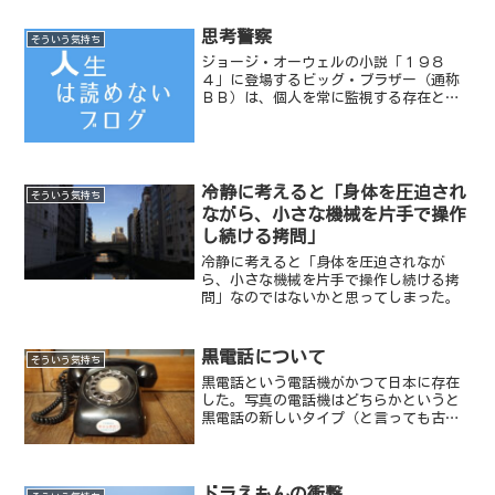
思考警察
そういう気持ち
ジョージ・オーウェルの小説「１９８
４」に登場するビッグ・ブラザー（通称
ＢＢ）は、個人を常に監視する存在とし
て描かれていた。今現在、ＢＢに最も近
いのは、中国政府であるように感じる。
冷静に考えると「身体を圧迫され
そういう気持ち
ながら、小さな機械を片手で操作
し続ける拷問」
冷静に考えると「身体を圧迫されなが
ら、小さな機械を片手で操作し続ける拷
問」なのではないかと思ってしまった。
黒電話について
そういう気持ち
黒電話という電話機がかつて日本に存在
した。写真の電話機はどちらかというと
黒電話の新しいタイプ（と言っても古い
が）だ。なぜなら「この電話はキャッチ
ホンが利用できます」というシールが自
慢げに貼ってあるからだ。黒電話で出来
ることはずばり遠く離れた...
ドラえもんの衝撃