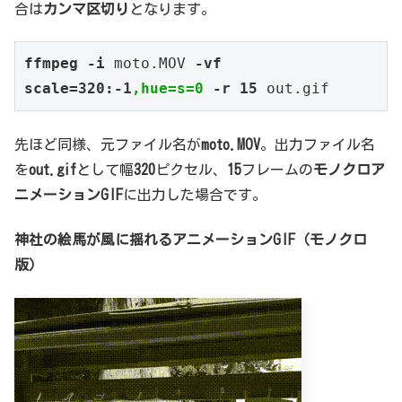
合は
カンマ区切り
となります。
ffmpeg -i
moto.MOV
-vf 
scale=320:-1
,hue=s=0
 -r 15
out.gif
先ほど同様、元ファイル名が
moto.MOV
。出力ファイル名
を
out.gif
として幅
320
ピクセル、
15
フレームの
モノクロア
ニメーションGIF
に出力した場合です。
神社の絵馬が風に揺れるアニメーションGIF（モノクロ
版）