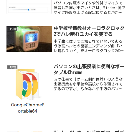
パソコン内蔵のマイクや外付けマイクで
録音した声が小さいときは、Windows側で
マイク感度を上げる設定にすると声が大
きく録音できる。
中学校学習教材オーロラクロック
IT知識
2でハレ晴れユカイを奏でる
中学生にはすでに知られていないであろ
う涼宮ハルヒの憂鬱エンディング曲「ハ
レ晴れユカイ」をオーロラクロック2の目
覚ましメロディを作曲という機能で作っ
た。
パソコンの出張授業に便利なポー
IT知識
タブルChrome
時々仕事で『ゲーム制作体験』のような
出張授業を小学校や高校から依頼されて
するのですが、なかなか相手方のパソコ
ンにソフトをインストールしたりするの
は無理な場合がほとんどで環境構築が面
倒です。一番やりやすい方法は、
JavaScriptで動くゲー...