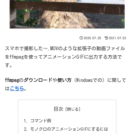
2020.07.29
2021.07.02
スマホで撮影した～.MOVのような拡張子の動画ファイル
をffmpegを使ってアニメーションGIFに出力する方法で
す。
ffmpeg
の
ダウンロード
や
使い方
（Windowsでの）に関して
は
こちら
。
目次
コマンド例
モノクロのアニメーションGIFにするには