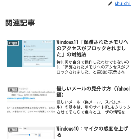
shuichi
関連記事
Windows11「保護されたメモリへ
IT知識
のアクセスがブロックされまし
た」の対処法
特に何か自分で操作したわけでもないの
に「保護されたメモリへのアクセスがブ
ロックされました」と通知が表示される
ことがある。
怪しいメールの見分け方（Yahoo!
IT知識
編）
怪しいメール（偽メール、スパムメー
ル）の基本は、別のサイトURLをクリック
させてそちらで色々とユーザの情報を入
力させるという手法が一番多い。だから
クリックする前にアドレスチェックは基
本だ。
Windows10：マイクの感度を上げ
IT知識
る