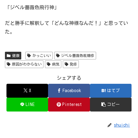
「ジベル薔薇色飛行神」
だと勝手に解釈して「どんな神様なんだ！」と思ってい
た。
健康
かっこいい
ジベル薔薇色粃糠疹
原因がわからない
病気
発疹
シェアする
X
Facebook
はてブ
LINE
Pinterest
コピー
shuichi