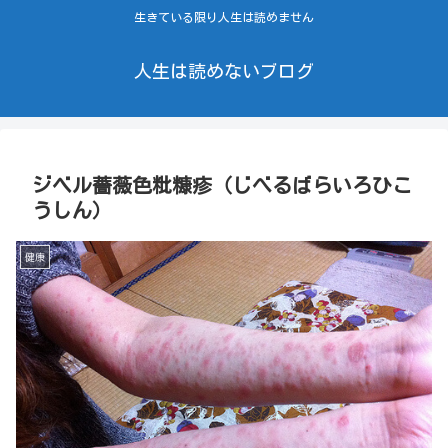
生きている限り人生は読めません
人生は読めないブログ
ジベル薔薇色粃糠疹（じべるばらいろひこ
うしん）
健康