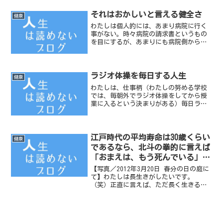
それはおかしいと言える健全さ
健康
わたしは個人的には、あまり病院に行く
事がない。時々病院の請求書というもの
を目にするが、あまりにも病院側から見
た請求書である。
ラジオ体操を毎日する人生
健康
わたしは、仕事柄（わたしの努める学校
では、毎朝外でラジオ体操をしてから授
業に入るという決まりがある）毎日ラジ
オ体操をしている。
江戸時代の平均寿命は30歳くらい
健康
であるなら、北斗の拳的に言えば
「おまえは、もう死んでいる」と
なるわたし
【写真／2012年3月20日 春分の日の庭に
て】わたしは長生きがしたいです。
（笑）正直に言えば、ただ長く生きるだ
けでなく、健康で家族とともに長生きが
したいということです。かなり欲張りな
注文なので、たぶん地獄におちるでしょ
う。