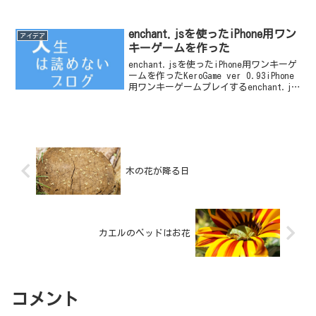
ているだけになってしまい、よほど上手
なプレゼンでない限り眠くなる。先生が
生徒に何かを伝える手段として、RPGゲー
enchant.jsを使ったiPhone用ワン
アイデア
ム形式のプレゼンはど...
キーゲームを作った
enchant.jsを使ったiPhone用ワンキーゲ
ームを作ったKeroGame ver 0.93iPhone
用ワンキーゲームプレイするenchant.js
の勉強用に作った訳ではなく、自分の
iPhoneで動くアプリを作ってみたかった
のとゲー...
木の花が降る日
カエルのベッドはお花
コメント