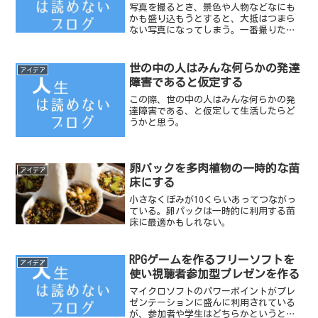
写真を撮るとき、景色や人物などなにも
かも盛り込もうとすると、大抵はつまら
ない写真になってしまう。一番撮りたい
モノにファインダーを寄せてある程度画
面からはみ出すくらいに撮影してみると
その写真の意図がはっきりとする。どこ
世の中の人はみんな何らかの発達
アイデア
に視点が定まっているか？...
障害であると仮定する
この際、世の中の人はみんな何らかの発
達障害である、と仮定して生活したらど
うかと思う。
卵パックを多肉植物の一時的な苗
アイデア
床にする
小さなくぼみが10くらいあってつながっ
ている。卵パックは一時的に利用する苗
床に最適かもしれない。
RPGゲームを作るフリーソフトを
アイデア
使い視聴者参加型プレゼンを作る
マイクロソフトのパワーポイントがプレ
ゼンテーションに盛んに利用されている
が、参加者や学生はどちらかというと見