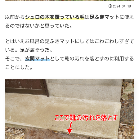
2024.04.18
以前から
シュロの木を覆っている毛
は
足ふきマット
に使え
るのではないかと思っていた。
とはいえお風呂の足ふきマットにしてはごわごわしすぎて
いる。足が痛そうだ。
そこで、
玄関マット
として靴の汚れを落とすのに利用する
ことにした。