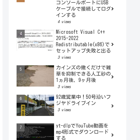
コンソールポートにUSB
ケーブルで接続してログ
インする
4 views
Microsoft Visual C++
2015-2022
Redistributable(x86)で
セットアップ失敗と出る
3 views
カインズの撒くだけで雑
草を抑制できる人工砂の
1ヵ月後、9ヶ月後
3 views
92歳営業中！50号沿いフ
ジヤドライブイン
3 views
yt-dlpでYouTube動画を
mp4形式でダウンロード
する