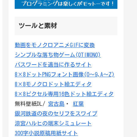
ツールと素材
動画をモノクロアニメGIFに変換
シンプルな落ち物ゲーム(OTIMONO)
パスワードを適当に作るサイト
8×8ドットPNGフォント画像(0～9,A～Z)
8×8モノクロドット絵エディタ
8×8ピクセル専用16色ドット絵エディタ
無料壁紙DL/
宮古島
・
紅葉
銀河鉄道の夜のセリフをスワイプ
涼宮ハルヒの端末シミュレート
300字小説原稿用紙サイト