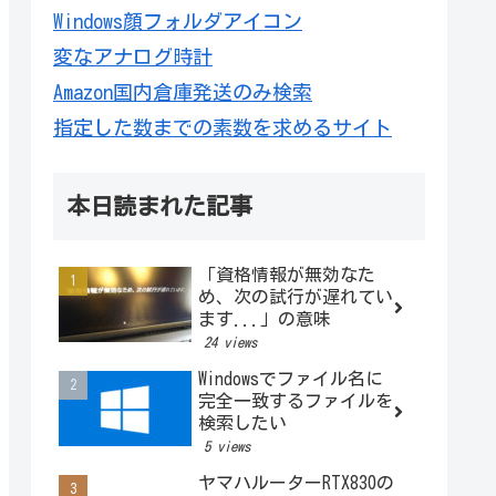
Windows顔フォルダアイコン
変なアナログ時計
Amazon国内倉庫発送のみ検索
指定した数までの素数を求めるサイト
本日読まれた記事
「資格情報が無効なた
め、次の試行が遅れてい
ます...」の意味
24 views
Windowsでファイル名に
完全一致するファイルを
検索したい
5 views
ヤマハルーターRTX830の