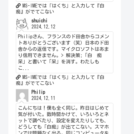
MS-IMEでは「はくち」と入力して『白
痴』がでてこない
shuichi
2024.12.12
Philipさん、フランスのド田舎からコメン
トありがとうございます（笑）日本のド田
舎からの返信です。マイクロソフトはあま
り信用できません。> 解決策;「白 痴
呆」と書いて「呆」を消す。わたしも
こ...
MS-IMEでは「はくち」と入力して『白
痴』がでてこない
Philip
2024.12.11
こんにちは！僕も全く同じ。昨日はじめて
気が付いた。数時間かけて、いろいろとネ
ットで調べたり、設定を変えたりしても、
どうしても「白痴」が出てこない。スマホ
ンでは問題なく出る。同じコンピュータを