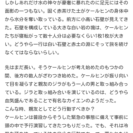
しかしあれだけ水の神々が豪奢に暴れたのに足元にはその
面影の一つもない。固く赤茶けた土がケールヒンの身体中
から水分を奪い取っている。前方に小高い石壁が見えてき
た。石壁を構成している大きな白い岩の塊は、ケールヒン
たちが寝転がって数十人分は必要なくらい1枚1枚が大き
い。どうやら一行は白い石壁と赤土の淵にそって旅を続け
なくてはならないらしい。
先はまだ長い。そうケールヒンが考え始めたのもつかの
間、後方の数人がざわつき始めた。ケールヒンが振り向い
て目を凝らすと親友のジラがもう一人の男と取っ組み合っ
ている。ジラと取っ組み合いを演じているのは、どうやら
血気盛んであることで有名なカイエンのようだった。
こんな時、親友としてどう行動すべきか？
ケールヒンは普段からそうした緊急の事態に備えて事前に
頭の中で予行演習してきたつもりだった。でも、それは冷