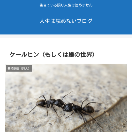
生きている限り人生は読めません
人生は読めないブログ
ケールヒン（もしくは蟻の世界）
長崎瞬哉（詩人）