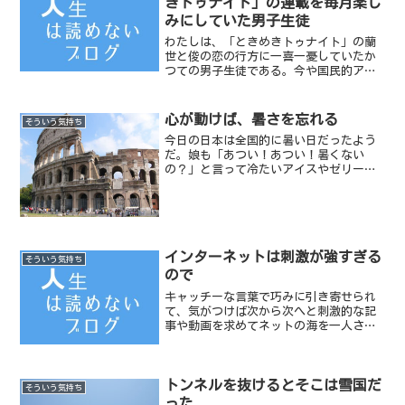
きトゥナイト」の連載を毎月楽し
みにしていた男子生徒
わたしは、「ときめきトゥナイト」の蘭
世と俊の恋の行方に一喜一憂していたか
つての男子生徒である。今や国民的アニ
メともなった「ちびまる子ちゃん」の連
載開始から現在に至るまでの歴史を知っ
ているかつての男子生徒でもある。
心が動けば、暑さを忘れる
そういう気持ち
今日の日本は全国的に暑い日だったよう
だ。娘も「あつい！あつい！暑くない
の？」と言って冷たいアイスやゼリーを
食べていた。（それだけ冷やせば暑くな
いだろう）暑いのは自然現象だから仕方
がないとして、1日中ずっと「あつい！あ
つい！」とも言ってはいら...
インターネットは刺激が強すぎる
そういう気持ち
ので
キャッチーな言葉で巧みに引き寄せられ
て、気がつけば次から次へと刺激的な記
事や動画を求めてネットの海を一人さま
よっている。気づけば夜更けである。
トンネルを抜けるとそこは雪国だ
そういう気持ち
った