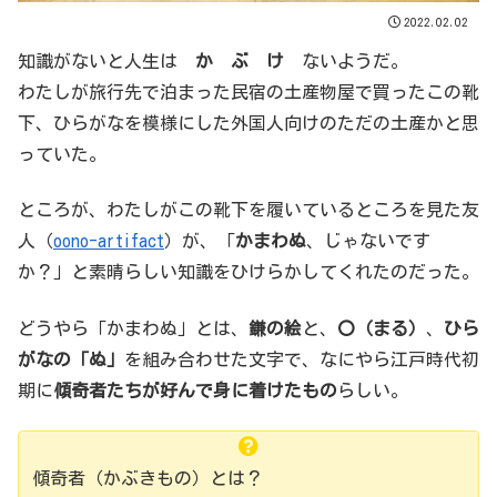
2022.02.02
知識がないと人生は
か ぶ け
ないようだ。
わたしが旅行先で泊まった民宿の土産物屋で買ったこの靴
下、ひらがなを模様にした外国人向けのただの土産かと思
っていた。
ところが、わたしがこの靴下を履いているところを見た友
人（
oono-artifact
）が、「
かまわぬ
、じゃないです
か？」と素晴らしい知識をひけらかしてくれたのだった。
どうやら「かまわぬ」とは、
鎌の絵
と、
〇（まる）
、
ひら
がなの「ぬ」
を組み合わせた文字で、なにやら江戸時代初
期に
傾奇者たちが好んで身に着けたもの
らしい。
傾奇者（かぶきもの）とは？