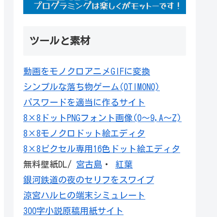
ツールと素材
動画をモノクロアニメGIFに変換
シンプルな落ち物ゲーム(OTIMONO)
パスワードを適当に作るサイト
8×8ドットPNGフォント画像(0～9,A～Z)
8×8モノクロドット絵エディタ
8×8ピクセル専用16色ドット絵エディタ
無料壁紙DL/
宮古島
・
紅葉
銀河鉄道の夜のセリフをスワイプ
涼宮ハルヒの端末シミュレート
300字小説原稿用紙サイト