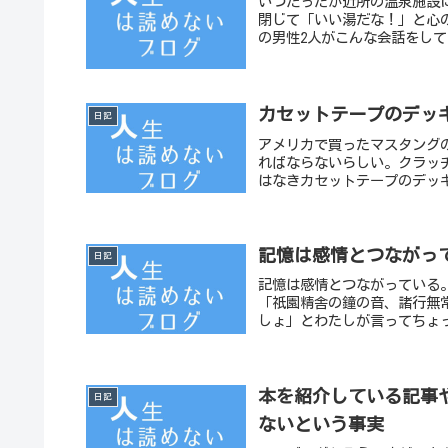
いつだったか近所の温泉施設
閉じて「いい湯だな！」と心
の男性2人がこんな会話をして
カセットテープのデッ
日記
アメリカで買ったマスタング
ればならないらしい。クラッ
はなきカセットテープのデッ
記憶は感情とつながっ
日記
記憶は感情とつながっている
「祇園精舎の鐘の音、諸行無常
しょ」とわたしが言ってちょ
本を紹介している記事
日記
ないという事実