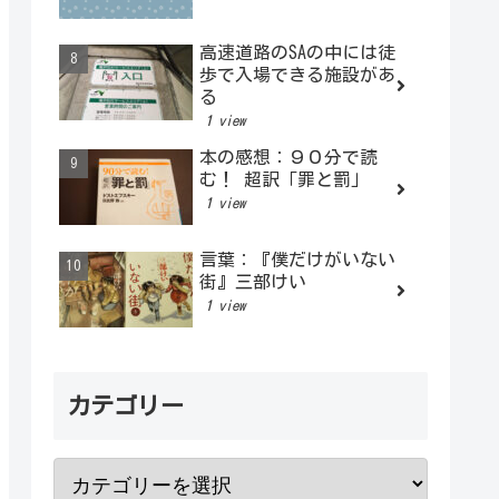
高速道路のSAの中には徒
歩で入場できる施設があ
る
1 view
本の感想：９０分で読
む！ 超訳「罪と罰」
1 view
言葉：『僕だけがいない
街』三部けい
1 view
カテゴリー