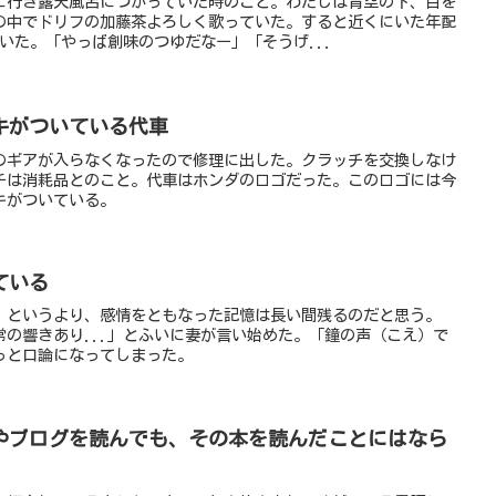
に行き露天風呂につかっていた時のこと。わたしは青空の下、目を
の中でドリフの加藤茶よろしく歌っていた。すると近くにいた年配
いた。「やっば創味のつゆだなー」「そうげ...
キがついている代車
のギアが入らなくなったので修理に出した。クラッチを交換しなけ
チは消耗品とのこと。代車はホンダのロゴだった。このロゴには今
キがついている。
ている
。というより、感情をともなった記憶は長い間残るのだと思う。
の響きあり...」とふいに妻が言い始めた。「鐘の声（こえ）で
っと口論になってしまった。
やブログを読んでも、その本を読んだことにはなら