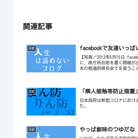
関連記事
facebookで友達
日記
【写真／2012年5月15日 f
に、県庁所在地を書く問題が
本の都道府県名全てを言うこ
「隣人接触等防止措置
日記
日本政府は新型コロナにおけ
た。
やっば創味のつゆだな
日記