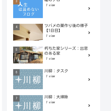
1 view
ツバメの巣作り後の様子
【1日目】
1 view
朽ちた家シリーズ：出窓
のある家
1 view
川柳：タスク
1 view
川柳：大掃除
1 view