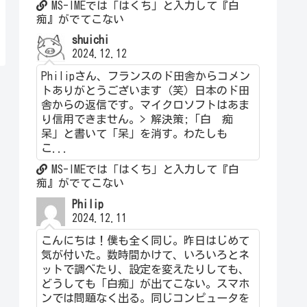
MS-IMEでは「はくち」と入力して『白
痴』がでてこない
shuichi
2024.12.12
Philipさん、フランスのド田舎からコメン
トありがとうございます（笑）日本のド田
舎からの返信です。マイクロソフトはあま
り信用できません。> 解決策;「白 痴
呆」と書いて「呆」を消す。わたしも
こ...
MS-IMEでは「はくち」と入力して『白
痴』がでてこない
Philip
2024.12.11
こんにちは！僕も全く同じ。昨日はじめて
気が付いた。数時間かけて、いろいろとネ
ットで調べたり、設定を変えたりしても、
どうしても「白痴」が出てこない。スマホ
ンでは問題なく出る。同じコンピュータを