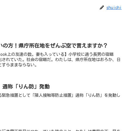
shuichi
いっぱいの方！県庁所在地をぜんぶ空で言えますか？
acebook上の友達の数。妻も入っている】小学校に通う長男の宿題
出されていた。社会の宿題だ。わたしは、県庁所在地はおろか、日
とすらままならない。
」通称「りん防」発動
る緊急措置として「隣人接触等防止措置」通称「りん防」を発動し