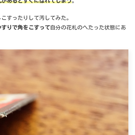
札があるとすぐにばれてしまう
。
しこすったりして汚してみた。
やすりで角をこすって
自分の花札のへたった状態にあ