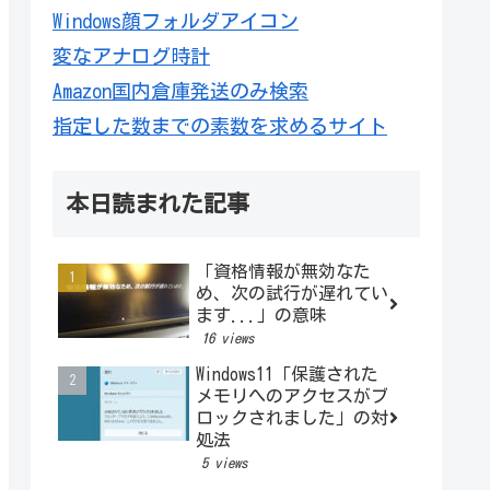
Windows顔フォルダアイコン
変なアナログ時計
Amazon国内倉庫発送のみ検索
指定した数までの素数を求めるサイト
本日読まれた記事
「資格情報が無効なた
め、次の試行が遅れてい
ます...」の意味
16 views
Windows11「保護された
メモリへのアクセスがブ
ロックされました」の対
処法
5 views