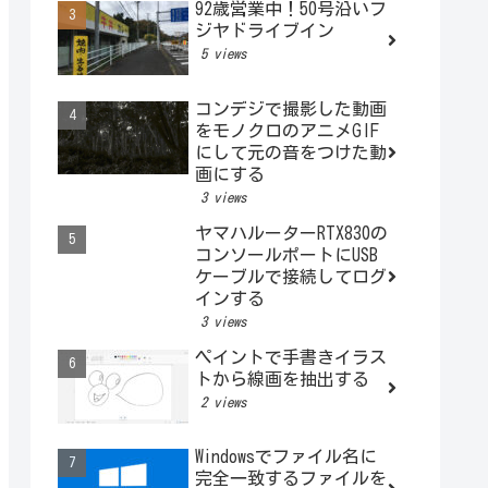
92歳営業中！50号沿いフ
ジヤドライブイン
5 views
コンデジで撮影した動画
をモノクロのアニメGIF
にして元の音をつけた動
画にする
3 views
ヤマハルーターRTX830の
コンソールポートにUSB
ケーブルで接続してログ
インする
3 views
ペイントで手書きイラス
トから線画を抽出する
2 views
Windowsでファイル名に
完全一致するファイルを