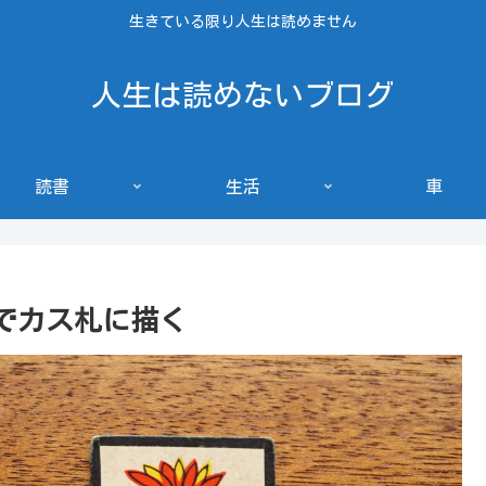
生きている限り人生は読めません
人生は読めないブログ
読書
生活
車
でカス札に描く