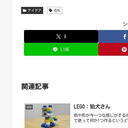
アイデア
花札
シ
X
LINE
関連記事
LEGO：狛犬さん
LEGO
色や形が今一つな感じがする
て使って何か1つ作るという