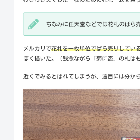
ちなみに任天堂などでは花札のばら
メルカリで
花札を一枚単位でばら売りしてい
ぽく描いた。（残念ながら「菊に盃」の札は
近くでみるとばれてしまうが、遠目には分か