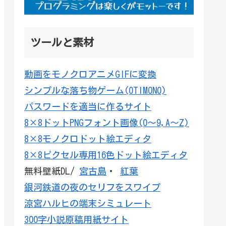
ツールと素材
動画をモノクロアニメGIFに変換
シンプルな落ち物ゲーム(OTIMONO)
パスワードを適当に作るサイト
8×8ドットPNGフォント画像(0～9,A～Z)
8×8モノクロドット絵エディタ
8×8ピクセル専用16色ドット絵エディタ
無料壁紙DL/
宮古島
・
紅葉
銀河鉄道の夜のセリフをスワイプ
涼宮ハルヒの端末シミュレート
300字小説原稿用紙サイト