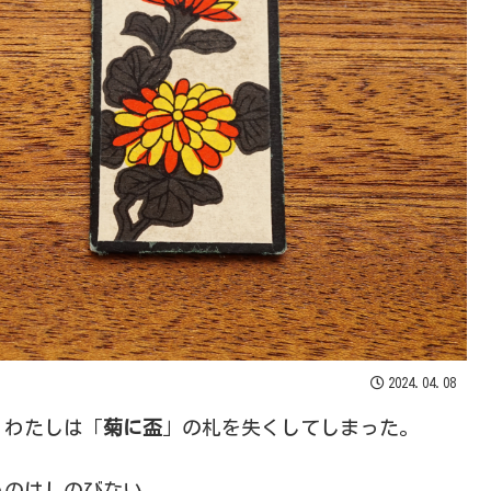
2024.04.08
。わたしは「
菊に盃
」の札を失くしてしまった。
うのはしのびない。