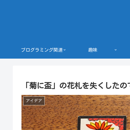
プログラミング関連
趣味
「菊に盃」の花札を失くしたの
アイデア