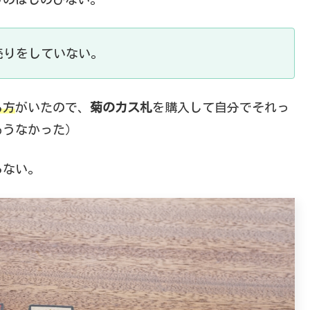
売りをしていない。
る方
がいたので、
菊のカス札
を購入して自分でそれっ
もうなかった）
らない。