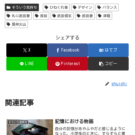
そういう気持ち
ひねくれ者
デザイン
バランス
丸に武田菱
家紋
武田信玄
武田菱
津軽
風林火山
シェアする
X
Facebook
はてブ
LINE
Pinterest
コピー
shuichi
関連記事
記憶における物語
そういう気持ち
自分の記憶があやふやだと感じるように
なった。小学生のときに、すらすらと書