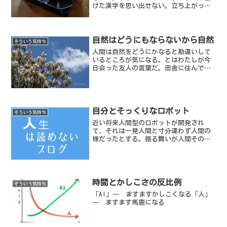
けた漢字を思い出せない。立ち上がった
瞬間、今何をしようとしていたのか忘れ
る。
自然はどうにもならないから自然
そういう気持ち
人間は自然をどうにかなると勘違いして
いるところが気になる。とはわたしが今
日会った友人の言葉だ。田舎に住んでい
ると良くある話の1つに自分の敷地の草刈
りをきちんとしていないと隣り近所の住
人から色々と文句を言われる、というこ
とがある。例えば、自分...
自分とそっくりなロボット
そういう気持ち
近い将来人間型のロボットが開発され
て、それは一見人間と寸分違わず人間の
様だったとする。振る舞いが人間そのも
ので、感情もあるようなロボットだ。も
し、そんなロボットがいるのなら、わた
しは自分にそっくりなロボットと対面し
てみたい。
時間とかしこさの反比例
そういう気持ち
「AI」― ますますかしこくなる「人」
― ますます馬鹿になる