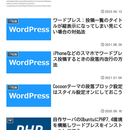
2023.04.13
ワードプレス：投稿一覧のタイト
IT知識
ルが縦表示になってしまい見にく
い場合の対処法
2021.06.29
iPhoneなどのスマホでワードプレ
IT知識
ス投稿するときの段落内改行の方
法
2021.01.04
Cocoonテーマの段落ブロック設定
IT知識
はスタイル設定オンにしておこう
2020.09.16
自作サーバのUbuntuにPHP7.4環境
PHP
を構築しワードプレスをインスト