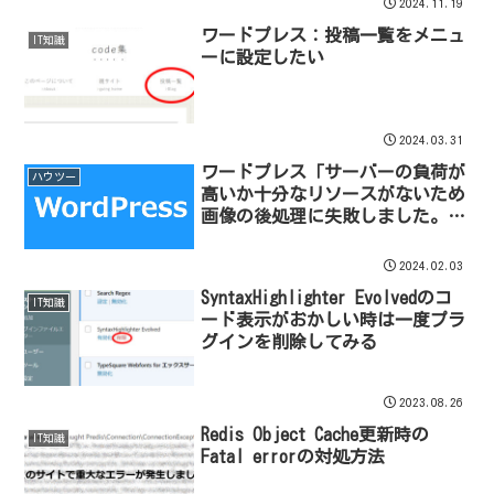
2024.11.19
ワードプレス：投稿一覧をメニュ
IT知識
ーに設定したい
2024.03.31
ワードプレス「サーバーの負荷が
ハウツー
高いか十分なリソースがないため
画像の後処理に失敗しました。」
と「更新に失敗しました。 現在
オフラインのようです。」につい
2024.02.03
て
SyntaxHighlighter Evolvedのコ
IT知識
ード表示がおかしい時は一度プラ
グインを削除してみる
2023.08.26
Redis Object Cache更新時の
IT知識
Fatal errorの対処方法