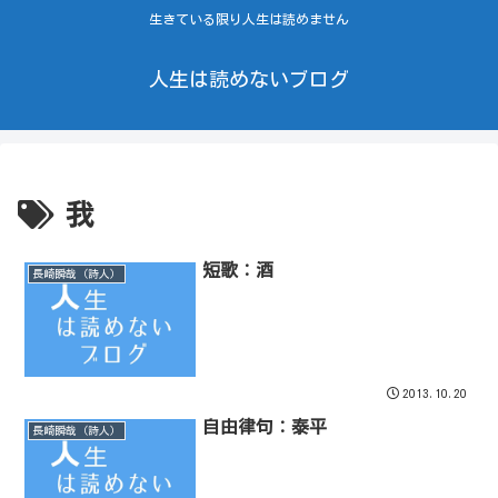
生きている限り人生は読めません
人生は読めないブログ
我
短歌：酒
長崎瞬哉（詩人）
2013.10.20
自由律句：泰平
長崎瞬哉（詩人）