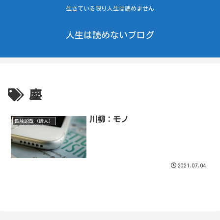
生きている限り人生は読めません
人生は読めないブログ
塵
川柳：モノ
長崎瞬哉（詩人）
2021.07.04