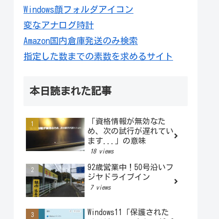
Windows顔フォルダアイコン
変なアナログ時計
Amazon国内倉庫発送のみ検索
指定した数までの素数を求めるサイト
本日読まれた記事
「資格情報が無効なた
め、次の試行が遅れてい
ます...」の意味
18 views
92歳営業中！50号沿いフ
ジヤドライブイン
7 views
Windows11「保護された