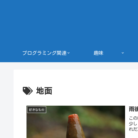
プログラミング関連
趣味
地面
雨
好きなもの
この
少し
れだ