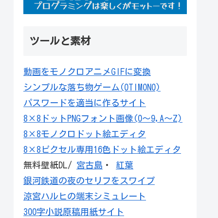
ツールと素材
動画をモノクロアニメGIFに変換
シンプルな落ち物ゲーム(OTIMONO)
パスワードを適当に作るサイト
8×8ドットPNGフォント画像(0～9,A～Z)
8×8モノクロドット絵エディタ
8×8ピクセル専用16色ドット絵エディタ
無料壁紙DL/
宮古島
・
紅葉
銀河鉄道の夜のセリフをスワイプ
涼宮ハルヒの端末シミュレート
300字小説原稿用紙サイト