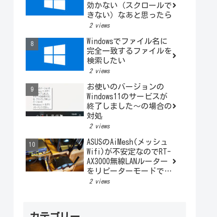
効かない（スクロールで
きない）なあと思ったら
2 views
Windowsでファイル名に
完全一致するファイルを
検索したい
2 views
お使いのバージョンの
Windows11のサービスが
終了しました～の場合の
対処
2 views
ASUSのAiMesh(メッシュ
Wifi)が不安定なのでRT-
AX3000無線LANルーター
をリピーターモードで利
用する
2 views
カテゴリー