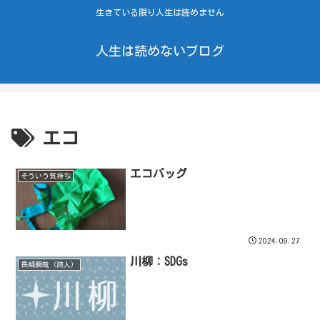
生きている限り人生は読めません
人生は読めないブログ
エコ
エコバッグ
そういう気持ち
2024.09.27
川柳：SDGs
長崎瞬哉（詩人）