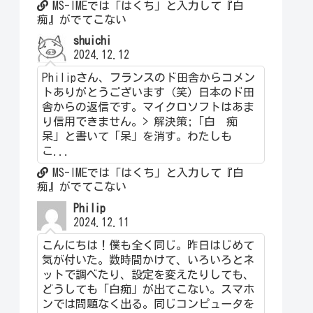
MS-IMEでは「はくち」と入力して『白
痴』がでてこない
shuichi
2024.12.12
Philipさん、フランスのド田舎からコメン
トありがとうございます（笑）日本のド田
舎からの返信です。マイクロソフトはあま
り信用できません。> 解決策;「白 痴
呆」と書いて「呆」を消す。わたしも
こ...
MS-IMEでは「はくち」と入力して『白
痴』がでてこない
Philip
2024.12.11
こんにちは！僕も全く同じ。昨日はじめて
気が付いた。数時間かけて、いろいろとネ
ットで調べたり、設定を変えたりしても、
どうしても「白痴」が出てこない。スマホ
ンでは問題なく出る。同じコンピュータを