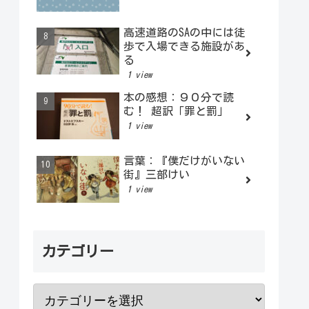
高速道路のSAの中には徒
歩で入場できる施設があ
る
1 view
本の感想：９０分で読
む！ 超訳「罪と罰」
1 view
言葉：『僕だけがいない
街』三部けい
1 view
カテゴリー