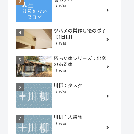
1 view
ツバメの巣作り後の様子
【1日目】
1 view
朽ちた家シリーズ：出窓
のある家
1 view
川柳：タスク
1 view
川柳：大掃除
1 view