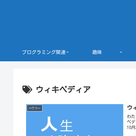
プログラミング関連
趣味
ウィキペディア
ウ
ハウツー
わた
ペデ
10