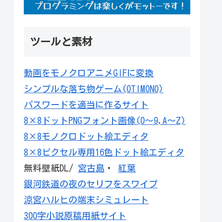
ツールと素材
動画をモノクロアニメGIFに変換
シンプルな落ち物ゲーム(OTIMONO)
パスワードを適当に作るサイト
8×8ドットPNGフォント画像(0～9,A～Z)
8×8モノクロドット絵エディタ
8×8ピクセル専用16色ドット絵エディタ
無料壁紙DL/
宮古島
・
紅葉
銀河鉄道の夜のセリフをスワイプ
涼宮ハルヒの端末シミュレート
300字小説原稿用紙サイト