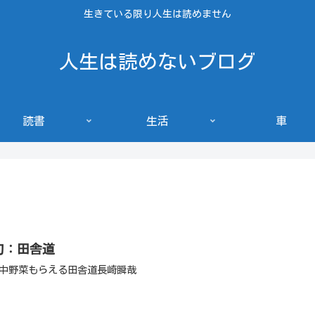
生きている限り人生は読めません
人生は読めないブログ
読書
生活
車
句：田舎道
中野菜もらえる田舎道長崎瞬哉