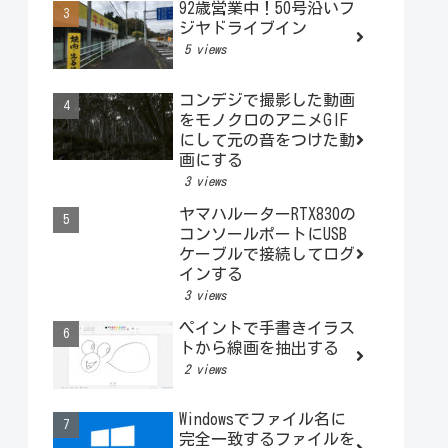
92歳営業中！50号沿いフ
ジヤドライブイン
5 views
コンデジで撮影した動画
をモノクロのアニメGIF
にして元の音をつけた動
画にする
3 views
ヤマハルーターRTX830の
コンソールポートにUSB
ケーブルで接続してログ
インする
3 views
ペイントで手書きイラス
トから線画を抽出する
2 views
Windowsでファイル名に
完全一致するファイルを