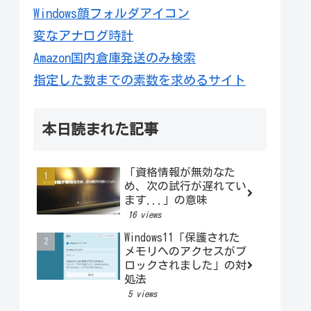
Windows顔フォルダアイコン
変なアナログ時計
Amazon国内倉庫発送のみ検索
指定した数までの素数を求めるサイト
本日読まれた記事
「資格情報が無効なた
め、次の試行が遅れてい
ます...」の意味
16 views
Windows11「保護された
メモリへのアクセスがブ
ロックされました」の対
処法
5 views