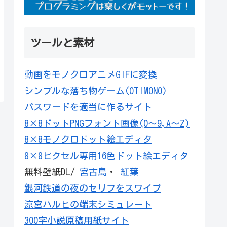
ツールと素材
動画をモノクロアニメGIFに変換
シンプルな落ち物ゲーム(OTIMONO)
パスワードを適当に作るサイト
8×8ドットPNGフォント画像(0～9,A～Z)
8×8モノクロドット絵エディタ
8×8ピクセル専用16色ドット絵エディタ
無料壁紙DL/
宮古島
・
紅葉
銀河鉄道の夜のセリフをスワイプ
涼宮ハルヒの端末シミュレート
300字小説原稿用紙サイト