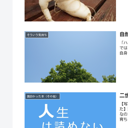
自
そういう気持ち
「ハ
では
自身
二
面白かった本（その他）
【写
た】
なの
育ち