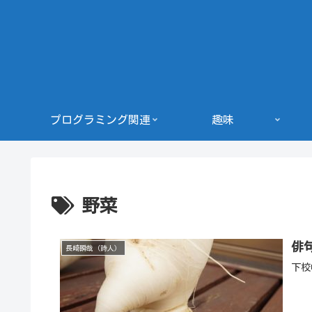
プログラミング関連
趣味
野菜
俳
長崎瞬哉（詩人）
下校