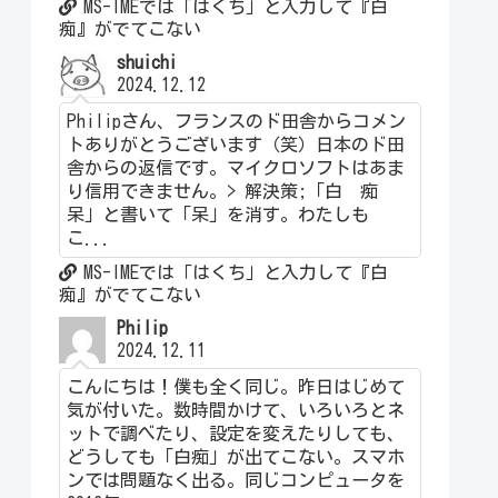
MS-IMEでは「はくち」と入力して『白
痴』がでてこない
shuichi
2024.12.12
Philipさん、フランスのド田舎からコメン
トありがとうございます（笑）日本のド田
舎からの返信です。マイクロソフトはあま
り信用できません。> 解決策;「白 痴
呆」と書いて「呆」を消す。わたしも
こ...
MS-IMEでは「はくち」と入力して『白
痴』がでてこない
Philip
2024.12.11
こんにちは！僕も全く同じ。昨日はじめて
気が付いた。数時間かけて、いろいろとネ
ットで調べたり、設定を変えたりしても、
どうしても「白痴」が出てこない。スマホ
ンでは問題なく出る。同じコンピュータを