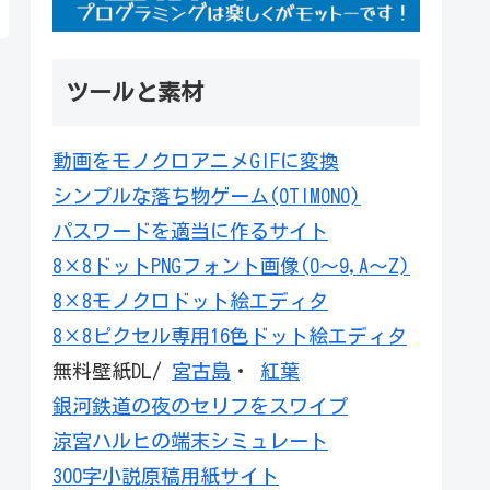
ツールと素材
動画をモノクロアニメGIFに変換
シンプルな落ち物ゲーム(OTIMONO)
パスワードを適当に作るサイト
8×8ドットPNGフォント画像(0～9,A～Z)
8×8モノクロドット絵エディタ
8×8ピクセル専用16色ドット絵エディタ
無料壁紙DL/
宮古島
・
紅葉
銀河鉄道の夜のセリフをスワイプ
涼宮ハルヒの端末シミュレート
300字小説原稿用紙サイト