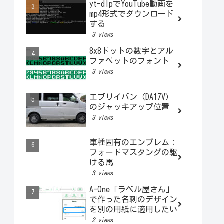
yt-dlpでYouTube動画を
mp4形式でダウンロード
する
3 views
8x8ドットの数字とアル
ファベットのフォント
3 views
エブリイバン（DA17V）
のジャッキアップ位置
3 views
車種固有のエンブレム：
フォードマスタングの駆
ける馬
3 views
A-One「ラベル屋さん」
で作った名刺のデザイン
を別の用紙に適用したい
2 views