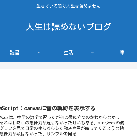
生きている限り人生は読めません
人生は読めないブログ
読書
生活
車
vaScript：canvasに雪の軌跡を表示する
nやcosは、中学の数学で習ったが何の役に立つのかわからなかっ
それはわたしの想像力が足りなかったせいもある。sinやcosの波
グラフを見て日常のゆらゆらした動きや雪が降ってくるような動
想像力が及ばなかった。サンプルを見る