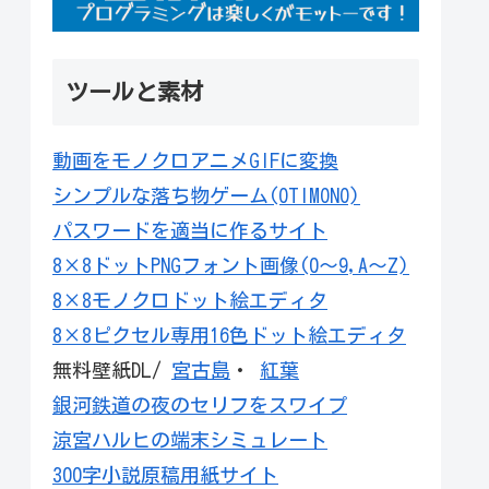
ツールと素材
動画をモノクロアニメGIFに変換
シンプルな落ち物ゲーム(OTIMONO)
パスワードを適当に作るサイト
8×8ドットPNGフォント画像(0～9,A～Z)
8×8モノクロドット絵エディタ
8×8ピクセル専用16色ドット絵エディタ
無料壁紙DL/
宮古島
・
紅葉
銀河鉄道の夜のセリフをスワイプ
涼宮ハルヒの端末シミュレート
300字小説原稿用紙サイト