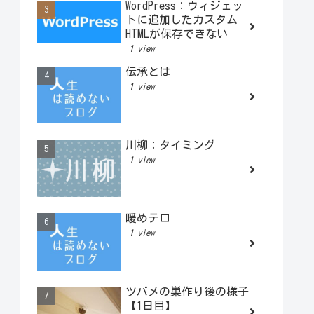
WordPress：ウィジェッ
トに追加したカスタム
HTMLが保存できない
1 view
伝承とは
1 view
川柳：タイミング
1 view
暖めテロ
1 view
ツバメの巣作り後の様子
【1日目】