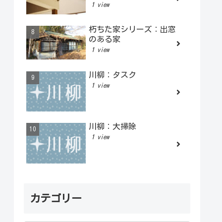
1 view
朽ちた家シリーズ：出窓
のある家
1 view
川柳：タスク
1 view
川柳：大掃除
1 view
カテゴリー