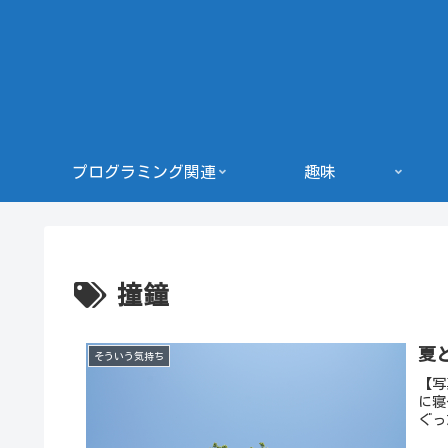
プログラミング関連
趣味
撞鐘
夏
そういう気持ち
【写
に寝
ぐっ