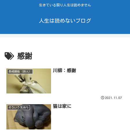
生きている限り人生は読めません
人生は読めないブログ
感謝
川柳：感謝
長崎瞬哉（詩人）
2021.11.07
猫は家に
そういう気持ち