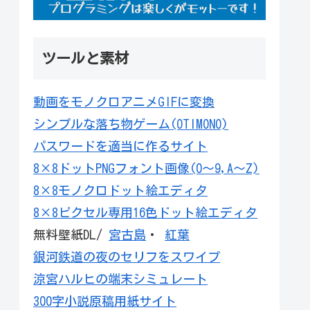
ツールと素材
動画をモノクロアニメGIFに変換
シンプルな落ち物ゲーム(OTIMONO)
パスワードを適当に作るサイト
8×8ドットPNGフォント画像(0～9,A～Z)
8×8モノクロドット絵エディタ
8×8ピクセル専用16色ドット絵エディタ
無料壁紙DL/
宮古島
・
紅葉
銀河鉄道の夜のセリフをスワイプ
涼宮ハルヒの端末シミュレート
300字小説原稿用紙サイト